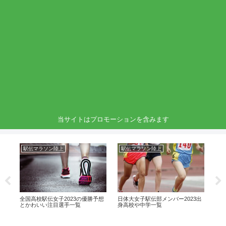
当サイトはプロモーションを含みます
駅伝マラソン陸上
駅伝マラソン陸上
ラ
23
全国高校駅伝女子2023の優勝予想
日体大女子駅伝部メンバー2023出
石
や
とかわいい注目選手一覧
身高校や中学一覧
や