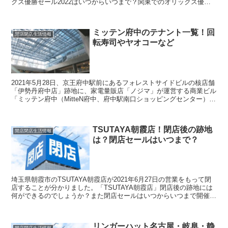
クス優勝セール2022はいつからいつまで？関東でのオリックス優勝
セールはどこ？というテーマで調査しました。
ミッテン府中のテナント一覧！回
開店閉店生活情報
転寿司やヤオコーなど
2021年5月28日、京王府中駅前にあるフォレストサイドビルの核店舗
「伊勢丹府中店」跡地に、家電量販店「ノジマ」が運営する商業ビル
「ミッテン府中（MitteN府中、府中駅南口ショッピングセンター）」
が、グランドオープンします。この記事では、...
TSUTAYA朝霞店！閉店後の跡地
開店閉店生活情報
は？閉店セールはいつまで？
埼玉県朝霞市のTSUTAYA朝霞店が2021年6月27日の営業をもって閉
店することが分かりました。「TSUTAYA朝霞店」閉店後の跡地には
何ができるのでしょうか？また閉店セールはいつからいつまで開催さ
れるのか調べてみました。6月23日更新 ...
リンガーハット名古屋・岐阜・静
開店閉店生活情報