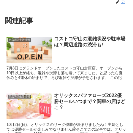
豆
関連記事
コストコ守山の混雑状況や駐車場
開店閉店生活情報
は？周辺道路の渋滞も!
7月8日にグランドオープンしたコストコ守山倉庫店。オープンから
10日以上が経ち、混雑や渋滞も落ち着いて来ました。と思ったら夏
休みと4連休の始まりで、再び混雑や渋滞が予想されます。 この記事
では、コストコ守山倉庫店の4連休の混雑状況や駐車場、...
オリックスバファローズ2022優
開店閉店生活情報
勝セールいつまで？関東の店はど
こ？
10月2日(日)、オリックスのリーグ優勝が決まりましたね！主婦とし
ては優勝セールが楽しみでなりません🤗そこでこの記事では、オリッ