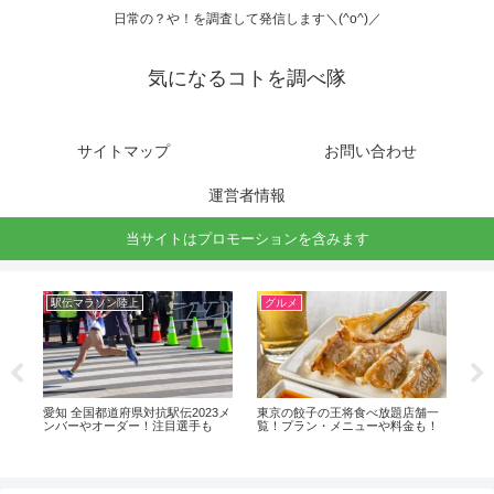
日常の？や！を調査して発信します＼(^o^)／
気になるコトを調べ隊
サイトマップ
お問い合わせ
運営者情報
当サイトはプロモーションを含みます
駅伝マラソン陸上
グルメ
バ
出
愛知 全国都道府県対抗駅伝2023メ
東京の餃子の王将食べ放題店舗一
駿台
ンバーやオーダー！注目選手も
覧！プラン・メニューや料金も！
出
路