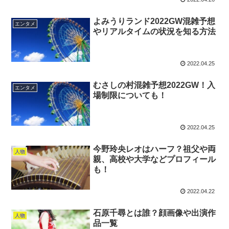
よみうりランド2022GW混雑予想
エンタメ
やリアルタイムの状況を知る方法
2022.04.25
むさしの村混雑予想2022GW！入
エンタメ
場制限についても！
2022.04.25
今野玲央レオはハーフ？祖父や両
人物
親、高校や大学などプロフィール
も！
2022.04.22
石原千尋とは誰？顔画像や出演作
人物
品一覧