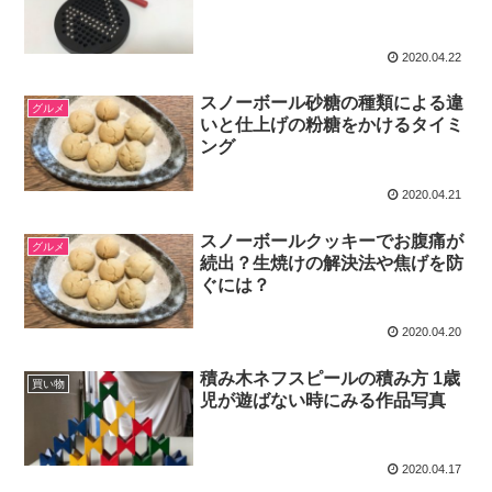
2020.04.22
スノーボール砂糖の種類による違
グルメ
いと仕上げの粉糖をかけるタイミ
ング
2020.04.21
スノーボールクッキーでお腹痛が
グルメ
続出？生焼けの解決法や焦げを防
ぐには？
2020.04.20
積み木ネフスピールの積み方 1歳
買い物
児が遊ばない時にみる作品写真
2020.04.17