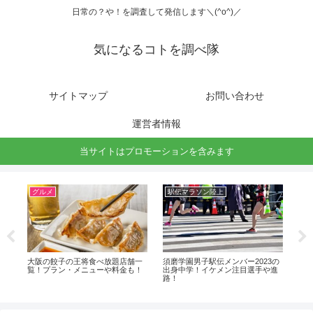
日常の？や！を調査して発信します＼(^o^)／
気になるコトを調べ隊
サイトマップ
お問い合わせ
運営者情報
当サイトはプロモーションを含みます
グルメ
駅伝マラソン陸上
ラ
3の
大阪の餃子の王将食べ放題店舗一
須磨学園男子駅伝メンバー2023の
石
進
覧！プラン・メニューや料金も！
出身中学！イケメン注目選手や進
や
路！