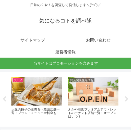
日常の？や！を調査して発信します＼(^o^)／
気になるコトを調べ隊
サイトマップ
お問い合わせ
運営者情報
当サイトはプロモーションを含みます
グルメ
開店閉店生活情報
グ
予想
大阪の餃子の王将食べ放題店舗一
ふかや花園プレミアムアウトレッ
埼
覧！プラン・メニューや料金も！
トのテナント店舗一覧！オープン
覧
はいつ？