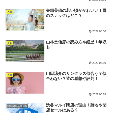
矢部美穂の若い頃がかわいい！母
人物
のスナックはどこ？
2022.05.30
山林堂信彦の読み方や経歴！年収
人物
も！
2022.05.30
山田涼介のサングラス似合う？似
人物
合わない？皆の感想や評判！
2022.05.28
渋谷マルイ閉店の理由！跡地や閉
開店閉店生活情報
店セールはある？