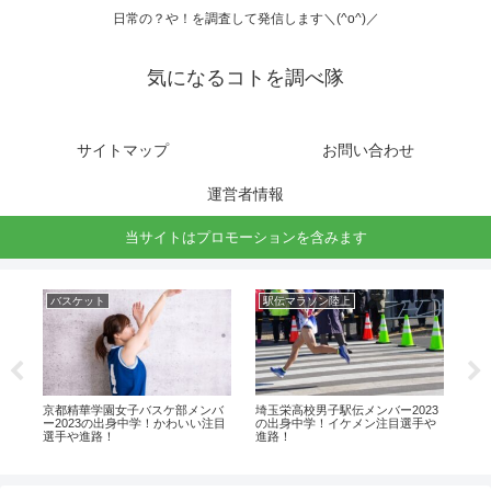
日常の？や！を調査して発信します＼(^o^)／
気になるコトを調べ隊
サイトマップ
お問い合わせ
運営者情報
当サイトはプロモーションを含みます
バスケット
駅伝マラソン陸上
グ
ッ
京都精華学園女子バスケ部メンバ
埼玉栄高校男子駅伝メンバー2023
大
ン
ー2023の出身中学！かわいい注目
の出身中学！イケメン注目選手や
覧
選手や進路！
進路！