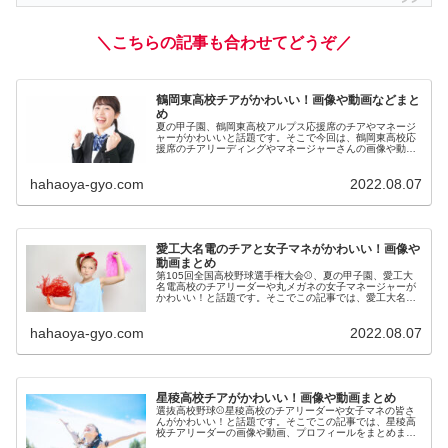
＼こちらの記事も合わせてどうぞ／
鶴岡東高校チアがかわいい！画像や動画などまと
め
夏の甲子園、鶴岡東高校アルプス応援席のチアやマネージ
ャーがかわいいと話題です。そこで今回は、鶴岡東高校応
援席のチアリーディングやマネージャーさんの画像や動
画、プロフィールを調査してまとめました。
hahaoya-gyo.com
2022.08.07
愛工大名電のチアと女子マネがかわいい！画像や
動画まとめ
第105回全国高校野球選手権大会⚾、夏の甲子園、愛工大
名電高校のチアリーダーや丸メガネの女子マネージャーが
かわいい！と話題です。そこでこの記事では、愛工大名電
高校チアや女子マネの画像や動画、プロフィールをまとめ
ました。
hahaoya-gyo.com
2022.08.07
星稜高校チアがかわいい！画像や動画まとめ
選抜高校野球⚾星稜高校のチアリーダーや女子マネの皆さ
んがかわいい！と話題です。そこでこの記事では、星稜高
校チアリーダーの画像や動画、プロフィールをまとめまし
た。