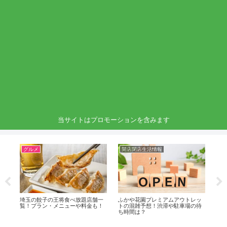
当サイトはプロモーションを含みます
グルメ
開店閉店生活情報
グ
予想
埼玉の餃子の王将食べ放題店舗一
ふかや花園プレミアムアウトレッ
東
覧！プラン・メニューや料金も！
トの混雑予想！渋滞や駐車場の待
覧
ち時間は？