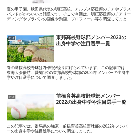
夏の甲子園、秋田県代表の明桜高校、アルプス応援席のチアやブラス
バンドがかわいいと話題です。そこで今回は、明桜応援席のチアリー
ディングやブラバンの画像や動画、プロフィール等を調査してまとめ
ました。
東邦高校野球部メンバー2023の
野球
出身中学や注目選手一覧
春の選抜高校野球は2回戦が繰り広げられています。この記事では、
東海大会優勝、愛知1位の東邦高校野球部の2023年メンバーの出身中
学や注目選手について調査しました。
前橋育英高校野球部メンバー
野球
2022の出身中学や注目選手一覧
この記事では、群馬県の強豪・前橋育英高校野球部の2022年メンバ
ーの出身中学や注目選手について調査しました。