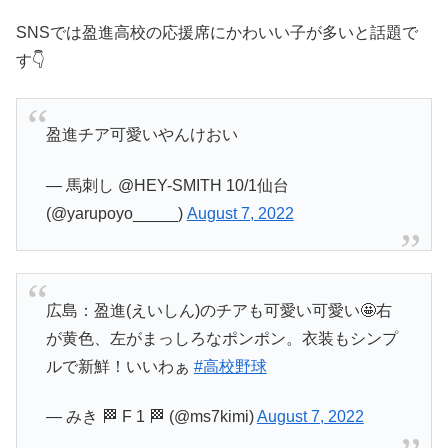
SNSでは盈進高校の応援席にかわいい子が多いと話題で
す👇
盈進チア可愛いやんけおい
— 馬刺し @HEY-SMITH 10/1仙台
(@yarupoyo_____)
August 7, 2022
広島：盈進(えいしん)のチアも可愛い可愛い🤩右
が黄色、左がまっしろなポンポン。衣装もシンプ
ルで新鮮！いいわぁ
#高校野球
— みき 🏁 F 1 🏁 (@ms7kimi)
August 7, 2022