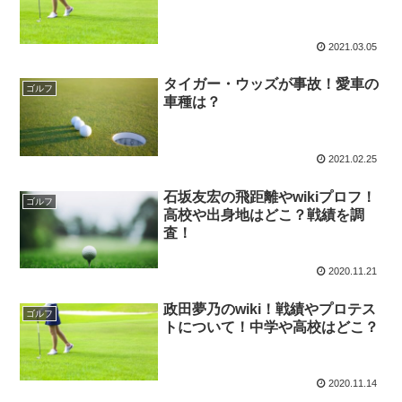
2021.03.05
タイガー・ウッズが事故！愛車の
ゴルフ
車種は？
2021.02.25
石坂友宏の飛距離やwikiプロフ！
ゴルフ
高校や出身地はどこ？戦績を調
査！
2020.11.21
政田夢乃のwiki！戦績やプロテス
ゴルフ
トについて！中学や高校はどこ？
2020.11.14