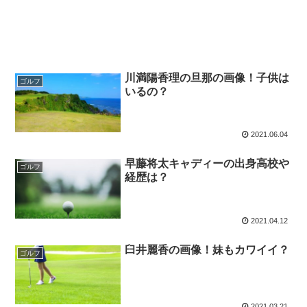
川満陽香理の旦那の画像！子供は
ゴルフ
いるの？
2021.06.04
早藤将太キャディーの出身高校や
ゴルフ
経歴は？
2021.04.12
臼井麗香の画像！妹もカワイイ？
ゴルフ
2021.03.21