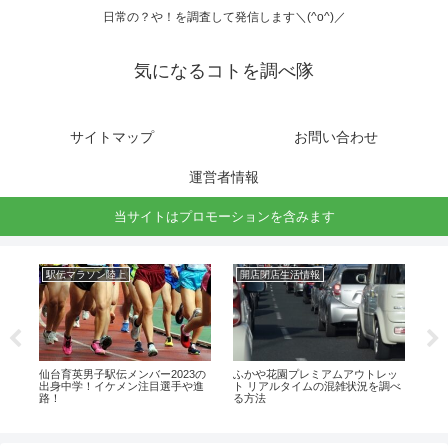
日常の？や！を調査して発信します＼(^o^)／
気になるコトを調べ隊
サイトマップ
お問い合わせ
運営者情報
当サイトはプロモーションを含みます
駅伝マラソン陸上
開店閉店生活情報
ラ
出
仙台育英男子駅伝メンバー2023の
ふかや花園プレミアムアウトレッ
石
出身中学！イケメン注目選手や進
ト リアルタイムの混雑状況を調べ
や
路！
る方法