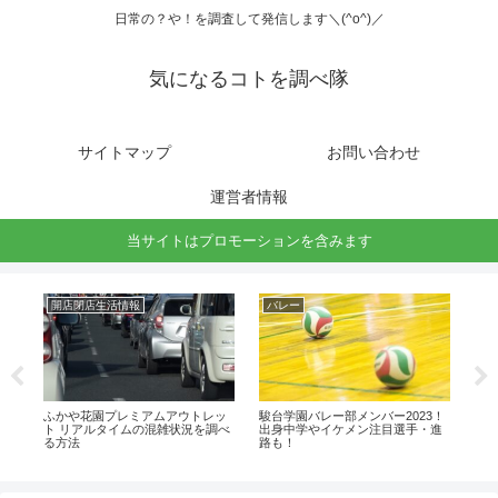
日常の？や！を調査して発信します＼(^o^)／
気になるコトを調べ隊
サイトマップ
お問い合わせ
運営者情報
当サイトはプロモーションを含みます
開店閉店生活情報
バレー
駅
予想
ふかや花園プレミアムアウトレッ
駿台学園バレー部メンバー2023！
埼玉
ト リアルタイムの混雑状況を調べ
出身中学やイケメン注目選手・進
の
る方法
路も！
進