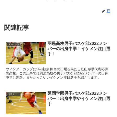
豆
関連記事
羽黒高校男子バスケ部2022メン
バスケット
バーの出身中学！イケメン注目選
手！
ウィンターカップに5年連続6回目の出場を果たした山形県代表の羽
黒高校。この記事では羽黒高校の男子バスケ部2022メンバーの出身
中学と進路、またかっこいいイケメン注目選手を紹介します。
延岡学園男子バスケ部2023メン
バスケット
バー！出身中学やイケメン注目選
手