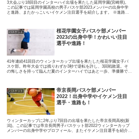
3大会ぶり18回目のインターハイ出場を果たした延岡学園(宮崎県)。
この記事では延岡学園高校の男子バスケ部2023メンバーの出身中学
と進路、またかっこいいイケメン注目選手を紹介します。 ※進路に
ついては分かり次第、更新していきます。
桜花学園女子バスケ部メンバー
バスケット
2023の出身中学！かわいい注目
選手や進路！
41年連続41回目のウィンターカップ出場を果たした桜花学園女子バ
スケ部。昨年大会では残りわずか3秒で逆転を許し、3回戦敗退。そ
の悔しさを持って臨んだ夏のインターハイではあと一歩、準優勝で終
わりました。この冬、最強のチャレンジャーとして、王座...
帝京長岡バスケ部メンバー
バスケット
2022！出身中学やイケメン注目
選手・進路も！
ウィンターカップに2年ぶり7回目の出場を果たした帝京長岡高校(新
潟)。この記事では帝京長岡男子バスケット部2022ウィンターカップ
メンバーの出身中学やプロフィール、またイケメン注目選手を紹介し
ます。