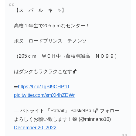
【スーパールーキー✨】
高校１年生で205ｃｍなセンター！
ボヌ ロードプリンス チノンソ
（205ｃｍ ＷＣＨ中→藤枝明誠高 ＮＯ９９）
はダンクもラクラクこなす🏀
➡
https://t.co/TgBI9CHPfD
pic.twitter.com/smXi4hZDWr
— パトライト 「Patrait」 BasketBall🏀 フォロー
よろしくお願い致します！😁 (@minnano10)
December 20, 2022