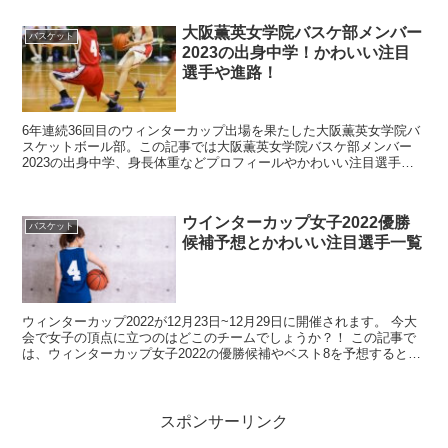
大阪薫英女学院バスケ部メンバー
バスケット
2023の出身中学！かわいい注目
選手や進路！
6年連続36回目のウィンターカップ出場を果たした大阪薫英女学院バ
スケットボール部。この記事では大阪薫英女学院バスケ部メンバー
2023の出身中学、身長体重などプロフィールやかわいい注目選手、
選手の進路について調査してまとめました。 ※進路につ...
ウインターカップ女子2022優勝
バスケット
候補予想とかわいい注目選手一覧
ウィンターカップ2022が12月23日~12月29日に開催されます。 今大
会で女子の頂点に立つのはどこのチームでしょうか？！ この記事で
は、ウィンターカップ女子2022の優勝候補やベスト8を予想すると共
に、かわいい注目選手をまとめました。
スポンサーリンク