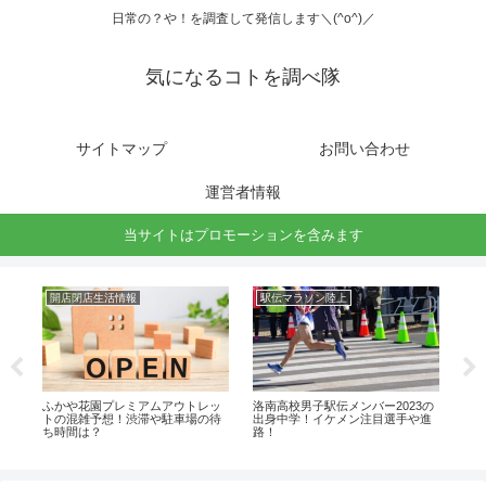
日常の？や！を調査して発信します＼(^o^)／
気になるコトを調べ隊
サイトマップ
お問い合わせ
運営者情報
当サイトはプロモーションを含みます
開店閉店生活情報
駅伝マラソン陸上
駅
23
ふかや花園プレミアムアウトレッ
洛南高校男子駅伝メンバー2023の
折
や
トの混雑予想！渋滞や駐車場の待
出身中学！イケメン注目選手や進
身
ち時間は？
路！