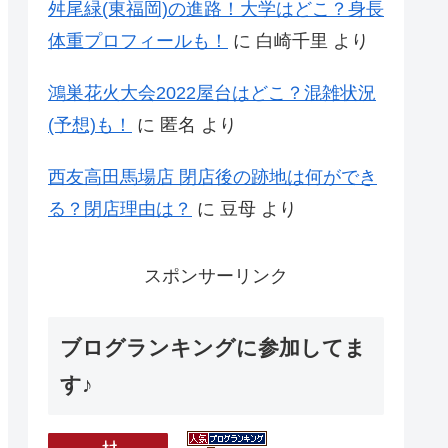
舛尾緑(東福岡)の進路！大学はどこ？身長
体重プロフィールも！
に
白崎千里
より
鴻巣花火大会2022屋台はどこ？混雑状況
(予想)も！
に
匿名
より
西友高田馬場店 閉店後の跡地は何ができ
る？閉店理由は？
に
豆母
より
スポンサーリンク
ブログランキングに参加してま
す♪