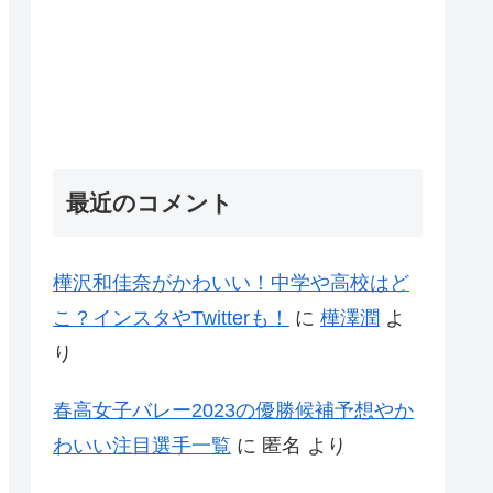
最近のコメント
樺沢和佳奈がかわいい！中学や高校はど
こ？インスタやTwitterも！
に
樺澤潤
よ
り
春高女子バレー2023の優勝候補予想やか
わいい注目選手一覧
に
匿名
より