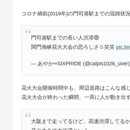
コロナ禍前(2019年)の門司港駅までの混雑状
門司港駅までの長い人渋滞😨
関門海峡花火大会の恐ろしさ☺️笑笑
pic.t
— あやか∞SIXPRIDE (@calpis1026_uver
花火大会開催時間中も、周辺道路はこんな感じ
花火大会が終わった瞬間、一斉に人が動き出すの
大阪まで走ってるけど、高速渋滞してる