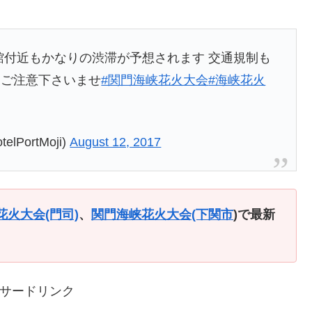
館付近もかなりの渋滞が予想されます 交通規制も
はご注意下さいませ
#関門海峡花火大会
#海峡花火
ortMoji)
August 12, 2017
火大会(門司)
、
関門海峡花火大会(下関市
)で最新
サードリンク