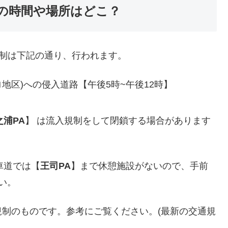
めの時間や場所はどこ？
規制は下記の通り、行われます。
ロ地区)への侵入道路【午後5時~午後12時】
之浦PA
】 は流入規制をして閉鎖する場合があります
車道では【
王司PA
】まで休憩施設がないので、手前
い。
通規制のものです。参考にご覧ください。(最新の交通規