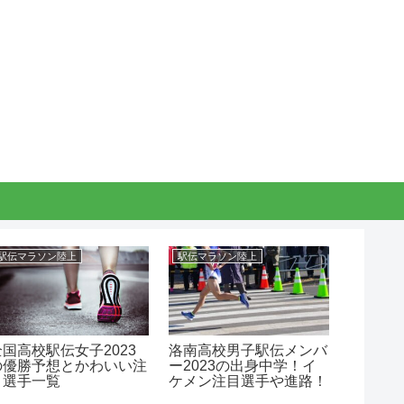
駅伝マラソン陸上
駅伝マラソン陸上
グルメ
全国高校駅伝女子2023
洛南高校男子駅伝メンバ
大阪の
の優勝予想とかわいい注
ー2023の出身中学！イ
題店舗
目選手一覧
ケメン注目選手や進路！
ニュー