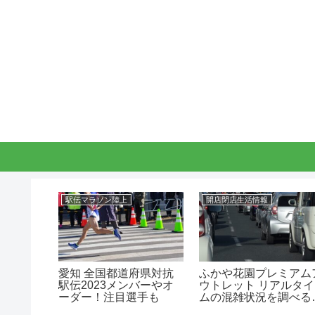
駅伝マラソン陸上
開店閉店生活情報
将食べ放
愛知 全国都道府県対抗
ふかや花園プレミアム
ラン・メ
駅伝2023メンバーやオ
ウトレット リアルタイ
！
ーダー！注目選手も
ムの混雑状況を調べる
法