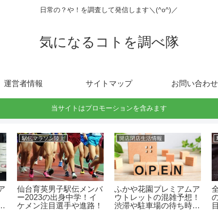
日常の？や！を調査して発信します＼(^o^)／
気になるコトを調べ隊
運営者情報
サイトマップ
お問い合わせ
当サイトはプロモーションを含みます
駅伝マラソン陸上
開店閉店生活情報
ア
仙台育英男子駅伝メンバ
ふかや花園プレミアムア
ー2023の出身中学！イ
ウトレットの混雑予想！
方
ケメン注目選手や進路！
渋滞や駐車場の待ち時間
は？