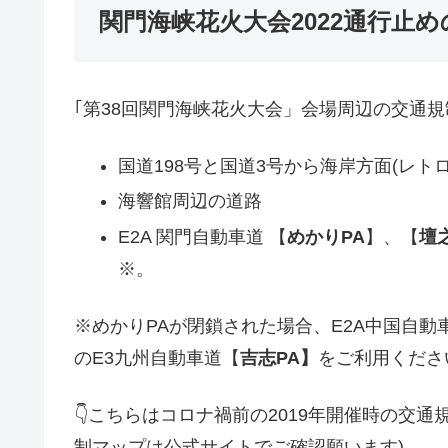
関門海峡花火大会2022通行止
｢第38回関門海峡花火大会」会場周辺の交通
国道198号と国道3号から海岸方面(レト
海響館周辺の道路
E2A 関門自動車道 【
めかりPA
】、【
壇
※。
※めかりPAが閉鎖された場合、E2A中国自動
のE3九州自動車道【
吉志PA】
をご利用くださ
👇こちらはコロナ禍前の2019年開催時の交
制マップは公式サイトでご確認願います)