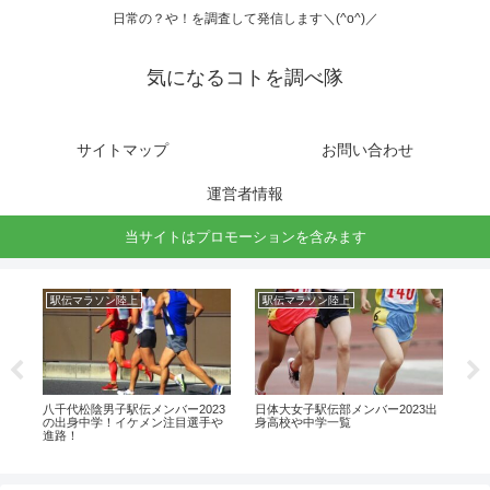
日常の？や！を調査して発信します＼(^o^)／
気になるコトを調べ隊
サイトマップ
お問い合わせ
運営者情報
当サイトはプロモーションを含みます
駅伝マラソン陸上
駅伝マラソン陸上
開
出
八千代松陰男子駅伝メンバー2023
日体大女子駅伝部メンバー2023出
ふ
の出身中学！イケメン注目選手や
身高校や中学一覧
ト
進路！
ち