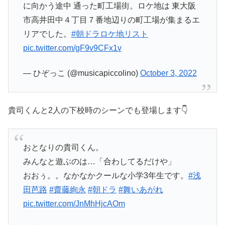
に向かう途中 通った町工場街。ロケ地は 東大阪
市高井田中４丁目７番地辺りの町工場が集まるエ
リアでした。
#朝ドラロケ地リスト
pic.twitter.com/gF9v9CFx1v
— ひぞっこ (@musicapiccolino)
October 3, 2022
貴司くんと2人の下校時のシーンでも登場します👇
おとなりの貴司くん。
みんなと遊ぶのは…「合わしてるだけや」
おおぅ。。なかなかクールな小学3年生です。
#浅
田芭路
#齋藤絢永
#朝ドラ
#舞いあがれ
pic.twitter.com/JnMhHjcAOm