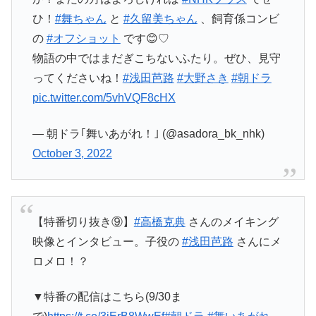
ひ！
#舞ちゃん
と
#久留美ちゃん
、飼育係コンビ
の
#オフショット
です😊♡
物語の中ではまだぎこちないふたり。ぜひ、見守
ってくださいね！
#浅田芭路
#大野さき
#朝ドラ
pic.twitter.com/5vhVQF8cHX
— 朝ドラ｢舞いあがれ！｣ (@asadora_bk_nhk)
October 3, 2022
【特番切り抜き⑨】
#高橋克典
さんのメイキング
映像とインタビュー。子役の
#浅田芭路
さんにメ
ロメロ！？
▼特番の配信はこちら(9/30ま