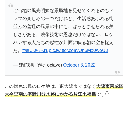
ご当地の風光明媚な景勝地を見せてくれるのもド
ラマの楽しみの一つだけれど、生活感あふれる街
並みの普通の風景の中にも、はっとさせられる美
しさがある。映像技術の恩恵だけではない、ロケ
ハンする人たちの感性が川面に映る朝の空を捉え
た。
#舞いあがれ
pic.twitter.com/Oh6Ma0weU3
— 連続8度 (@c_octave)
October 3, 2022
この緑色の橋のロケ地は、東大阪市ではなく
大阪市東成区
大今里南の平野川分水路にかかる片江七福橋
です👇