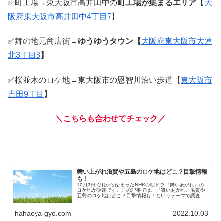
✅町工場→東大阪市高井田中の
町工場が集まるエリア
【
大
阪府東大阪市高井田中4丁目7
】
✅舞の地元商店街→
ゆうゆうタウン【
大阪府東大阪市大蓮
北3丁目3
】
✅桜並木のロケ地→東大阪市の恩智川沿い歩道【
東大阪市
吉田9丁目
】
＼こちらも合わせてチェック／
舞い上がれ滋賀や五島のロケ地はどこ？目撃情報
も！
10月3日 (月)から始まったNHKの朝ドラ『舞いあがれ』の
ロケ地が話題です。この記事では、『舞いあがれ』滋賀や
五島のロケ地はどこ？目撃情報も！というテーマで調査し
てまとめました。
hahaoya-gyo.com
2022.10.03