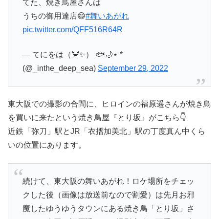
てた、焼き鳥屋さんは
うちの御用達店😄
#舞いあがれ
pic.twitter.com/QFF516R64R
— てにをは（🦀✨） 🐟🌙⋆ *
(@_inthe_deep_sea)
September 29, 2022
東大阪での撮影の合間に、ヒロインの福原遥さんが焼き鳥
を買いに来たという焼き鳥屋『とり坂』がこちら👇
近鉄「弥刀」駅とJR「衣摺加美北」駅の丁度真ん中くら
いの位置にあります。
続けて、東大阪の舞いあがれ！ロケ場所をチェッ
クした後（画像は放送前なので割愛）は先月お邪
魔したゆうゆうタウンにある焼き鳥「とり坂」さ