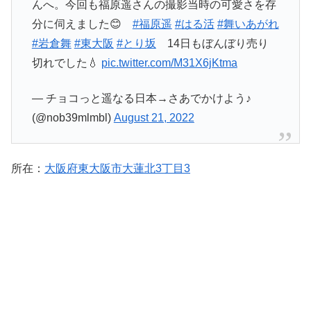
んへ。今回も福原遥さんの撮影当時の可愛さを存
分に伺えました😊
#福原遥
#はる活
#舞いあがれ
#岩倉舞
#東大阪
#とり坂
14日もぼんぼり売り
切れでした💧
pic.twitter.com/M31X6jKtma
— チョコっと遥なる日本→さあでかけよう♪
(@nob39mlmbl)
August 21, 2022
所在：
大阪府東大阪市大蓮北3丁目3