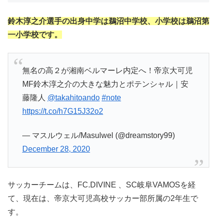
鈴木淳之介選手の出身中学は鵜沼中学校
、小学校は鵜沼第
一小学校です。
無名の高２が湘南ベルマーレ内定へ！帝京大可児
MF鈴木淳之介の大きな魅力とポテンシャル｜安
藤隆人
@takahitoando
#note
https://t.co/h7G15J32o2
— マスルウェル/Masulwel (@dreamstory99)
December 28, 2020
サッカーチームは、FC.DIVINE 、SC岐阜VAMOSを経
て、現在は、帝京大可児高校サッカー部所属の2年生で
す。