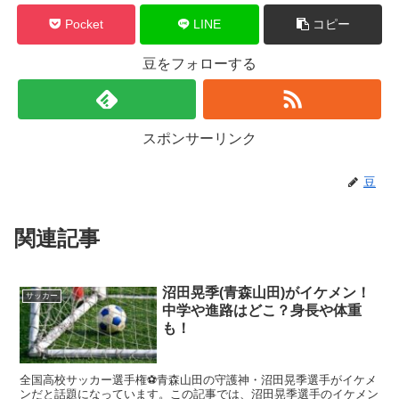
Pocket
LINE
コピー
豆をフォローする
スポンサーリンク
豆
関連記事
沼田晃季(青森山田)がイケメン！
サッカー
中学や進路はどこ？身長や体重
も！
全国高校サッカー選手権⚽青森山田の守護神・沼田晃季選手がイケメ
ンだと話題になっています。この記事では、沼田晃季選手のイケメン