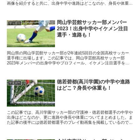
画像を紹介すると共に、出身中学や進路はどこなのか、身長や体重に
ついてまとめました。また記事の後半には沼田晃季選手のプ...
岡山学芸館サッカー部メンバー
サッカー
2023！出身中学やイケメン注目
選手・進路も！
岡山県の岡山学芸館サッカー部が2年連続5回目の全国高校サッカー
選手権に出場します。この記事では、岡山学芸館高校サッカー部
2023年メンバーの出身中学やプロフィール、イケメン注目選手をま
とめました。
徳若碧都(高川学園)の中学や進路
サッカー
はどこ？身長や体重も！
この記事では、高川学園サッカー部の守護神・徳若碧都選手の中学や
出身はどこなのか、更に進路や身長や体重についてまとめました。ま
た記事の後半には徳若碧都選手のプレイ動画集を掲載しているので合
わせてご覧ください！