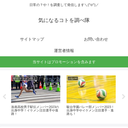
日常の？や！を調査して発信します＼(^o^)／
気になるコトを調べ隊
サイトマップ
お問い合わせ
運営者情報
当サイトはプロモーションを含みます
駅伝マラソン陸上
バレー
バ
予想
洛南高校男子駅伝メンバー2023の
駿台学園バレー部メンバー2023！
京
出身中学！イケメン注目選手や進
出身中学やイケメン注目選手・進
ー2
路！
路も！
選