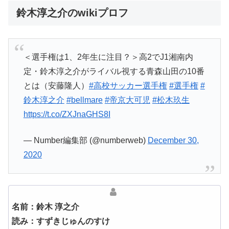
鈴木淳之介のwikiプロフ
＜選手権は1、2年生に注目？＞高2でJ1湘南内
定・鈴木淳之介がライバル視する青森山田の10番
とは（安藤隆人）
#高校サッカー選手権
#選手権
#
鈴木淳之介
#bellmare
#帝京大可児
#松木玖生
https://t.co/ZXJnaGHS8I
— Number編集部 (@numberweb)
December 30,
2020
名前：鈴木 淳之介
読み：すずきじゅんのすけ