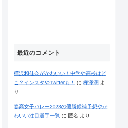
最近のコメント
樺沢和佳奈がかわいい！中学や高校はど
こ？インスタやTwitterも！
に
樺澤潤
よ
り
春高女子バレー2023の優勝候補予想やか
わいい注目選手一覧
に
匿名
より