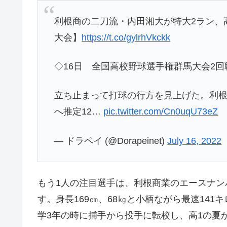
利根商の二刀流・内田湘大が特大2ラン、
大会】
https://t.co/gylrhVkckk
◇16日 全国高校野球選手権群馬大会2回
立ち止まって打球の行方を見上げた。利根
へ推定12…
pic.twitter.com/Cn0uqU73eZ
— ドラペイ (@Dorapeinet)
July 16, 2022
もう1人の注目選手は、利根商業のエースナン
す。身長169㎝、68㎏と小柄ながら最速14
学3年の時に捕手から投手に転校し、高1の夏