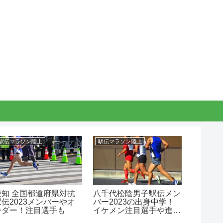
駅伝マラソン陸上
駅伝マラソン陸上
駅伝マラ
全国都道府県対抗
八千代松陰男子駅伝メン
須磨学
駅伝2023メンバーやオ
バー2023の出身中学！
ー202
ーダー！注目選手も
イケメン注目選手や進
ケメン
路！