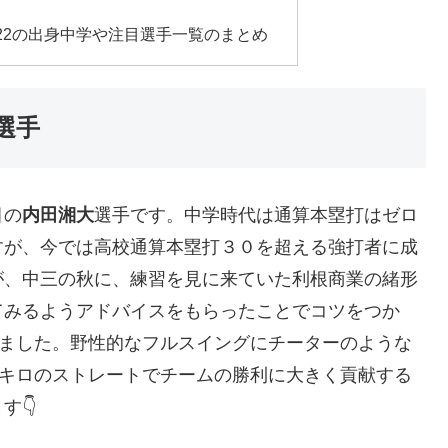
22の出身中学や注目選手一覧のまとめ
選手
目の
内田湘大
選手です。中学時代は通算本塁打はゼロ
すが、今では高校通算本塁打３０を超える強打者に成
が、中三の秋に、練習を見に来ていた利根商業の緒形
てみるようアドバイスをもらったことでコツをつか
しました。野性的なフルスイングにチーターのような
6キロのストレートでチームの勝利に大きく貢献する
す👇