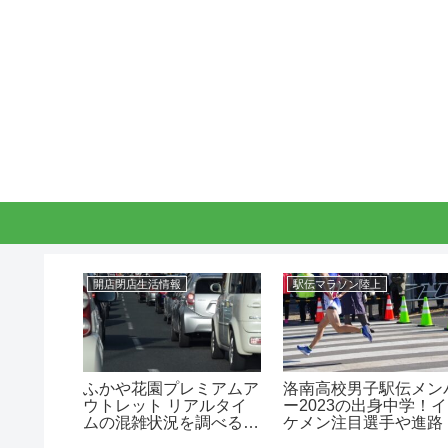
開店閉店生活情報
駅伝マラソン陸上
伝メンバ
ふかや花園プレミアムア
洛南高校男子駅伝メン
中学！イ
ウトレット リアルタイ
ー2023の出身中学！イ
や進路！
ムの混雑状況を調べる方
ケメン注目選手や進路
法