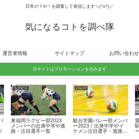
日常の？や！を調査して発信します＼(^o^)／
気になるコトを調べ隊
運営者情報
サイトマップ
お問い合わせ
当サイトはプロモーションを含みます
ラグビー
バレー
バ
東福岡ラグビー部2023
駿台学園バレー部メンバ
愛知 
メンバーの出身中学や進
ー2023！出身中学やイ
！
路・注目選手一覧
ケメン注目選手・進路
も！