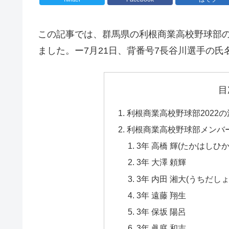
この記事では、群馬県の利根商業高校野球部の
ました。ー7月21日、背番号7長谷川選手の氏名
目
利根商業高校野球部2022
利根商業高校野球部メンバー
3年 高橋 輝(たかはしひか
3年 大澤 頼輝
3年 内田 湘大(うちだし
3年 遠藤 翔生
3年 保坂 陽呂
3年 眞庭 和志