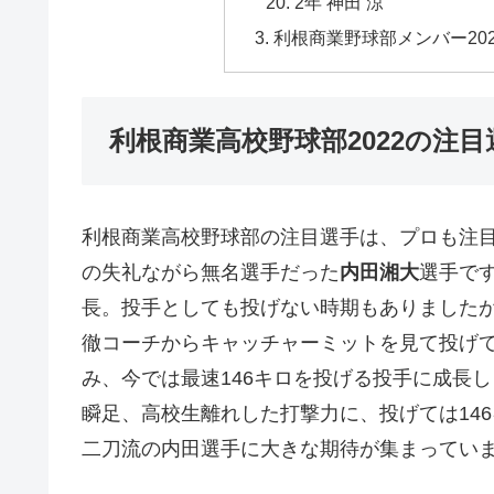
2年 神田 涼
利根商業野球部メンバー20
利根商業高校野球部2022の注目
利根商業高校野球部の注目選手は、プロも注
の失礼ながら無名選手だった
内田湘大
選手で
長。投手としても投げない時期もありました
徹コーチからキャッチャーミットを見て投げ
み、今では最速146キロを投げる投手に成長
瞬足、高校生離れした打撃力に、投げては14
二刀流の内田選手に大きな期待が集まっていま