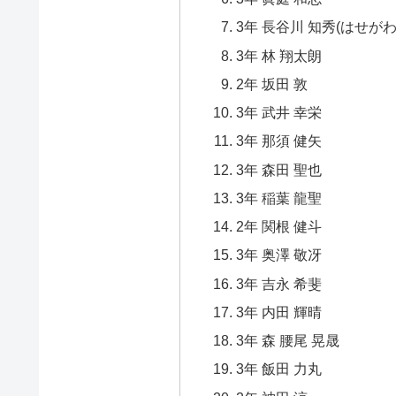
3年 長谷川 知秀(はせが
3年 林 翔太朗
2年 坂田 敦
3年 武井 幸栄
3年 那須 健矢
3年 森田 聖也
3年 稲葉 龍聖
2年 関根 健斗
3年 奥澤 敬冴
3年 吉永 希斐
3年 内田 輝晴
3年 森 腰尾 晃晟
3年 飯田 力丸