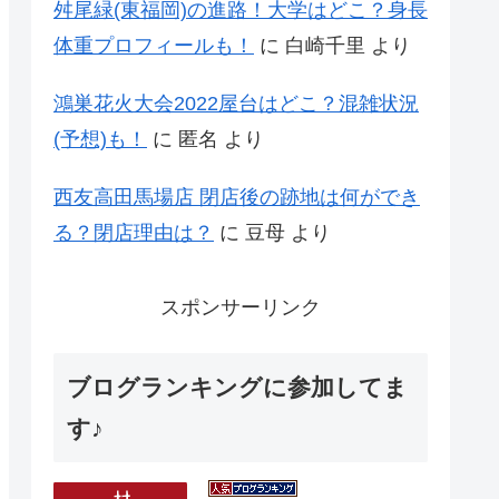
舛尾緑(東福岡)の進路！大学はどこ？身長
体重プロフィールも！
に
白崎千里
より
鴻巣花火大会2022屋台はどこ？混雑状況
(予想)も！
に
匿名
より
西友高田馬場店 閉店後の跡地は何ができ
る？閉店理由は？
に
豆母
より
スポンサーリンク
ブログランキングに参加してま
す♪