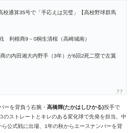
高校通算35号で「手応えは完璧」【高校野球群馬
戦 利根商9－0桐生清桜（高崎城南）
商の内田湘大内野手（3年）が6回2死二塁で左翼
バーを背負う右腕・
高橋輝(たかはしひかる)
投手で
1キロのストレートとキレのある変化球で先発を担当。中
から公式戦に出場、1年の秋からエースナンバーを背