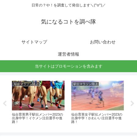
日常の？や！を調査して発信します＼(^o^)／
気になるコトを調べ隊
サイトマップ
お問い合わせ
運営者情報
当サイトはプロモーションを含みます
駅伝マラソン陸上
駅伝マラソン陸上
駅
バ
仙台育英男子駅伝メンバー2023の
仙台育英女子駅伝メンバー2023の
折
注目
出身中学！イケメン注目選手や進
出身中学！かわいい注目選手や進
身
路！
路！