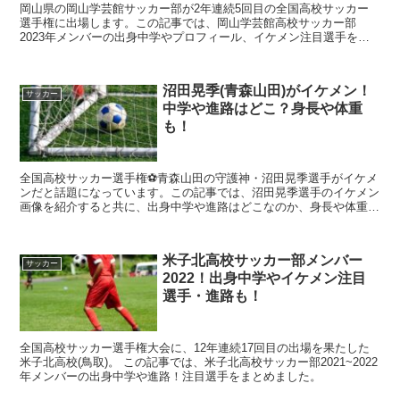
岡山県の岡山学芸館サッカー部が2年連続5回目の全国高校サッカー
選手権に出場します。この記事では、岡山学芸館高校サッカー部
2023年メンバーの出身中学やプロフィール、イケメン注目選手をま
とめました。
沼田晃季(青森山田)がイケメン！
サッカー
中学や進路はどこ？身長や体重
も！
全国高校サッカー選手権⚽青森山田の守護神・沼田晃季選手がイケメ
ンだと話題になっています。この記事では、沼田晃季選手のイケメン
画像を紹介すると共に、出身中学や進路はどこなのか、身長や体重に
ついてまとめました。また記事の後半には沼田晃季選手のプ...
米子北高校サッカー部メンバー
サッカー
2022！出身中学やイケメン注目
選手・進路も！
全国高校サッカー選手権大会に、12年連続17回目の出場を果たした
米子北高校(鳥取)。 この記事では、米子北高校サッカー部2021~2022
年メンバーの出身中学や進路！注目選手をまとめました。