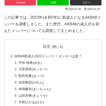
Pocket
LINE
コピー
2023.01.05
2023.01.03
この記事では、2023年(令和5年)に新成人となるAKB48メ
ンバーを調査しました。また歴代、AKB48の成人式を迎
えたメンバーについても調査してまとめました。
目次
AKB48新成人2023メンバー！センターは誰？
平田 侑希(ゆき)
川原美咲(みっさー)
歌田初夏(はっつ)
吉田華恋(かれん)
本間麻衣(まいちゃん)
山田杏華(きょうか)
平野ひかる(ひか)