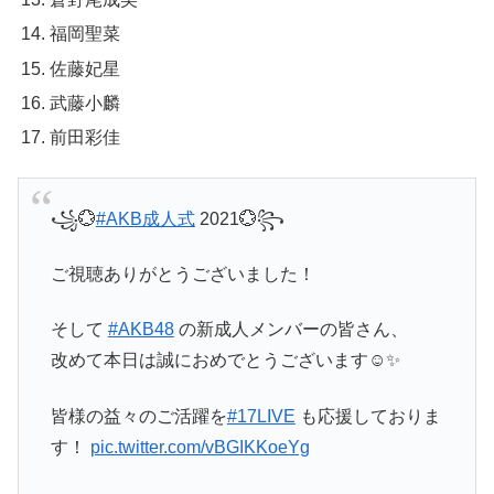
福岡聖菜
佐藤妃星
武藤小麟
前田彩佳
꧁💮
#AKB成人式
2021💮꧂
ご視聴ありがとうございました！
そして
#AKB48
の新成人メンバーの皆さん、
改めて本日は誠におめでとうございます☺️✨
皆様の益々のご活躍を
#17LIVE
も応援しておりま
す！
pic.twitter.com/vBGIKKoeYg