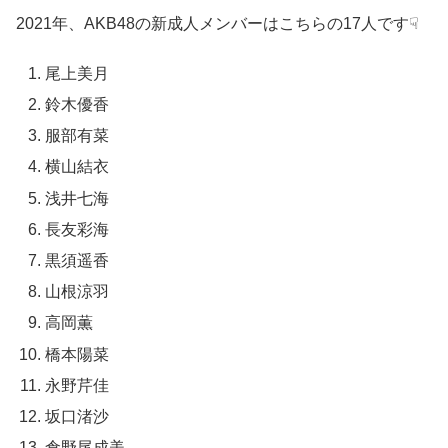
2021年、AKB48の新成人メンバーはこちらの17人です☟
尾上美月
鈴木優香
服部有菜
横山結衣
浅井七海
長友彩海
黒須遥香
山根涼羽
高岡薫
橋本陽菜
永野芹佳
坂口渚沙
倉野尾成美