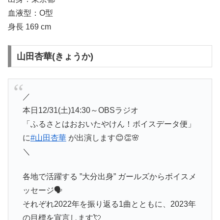
血液型：O型
身長 169 cm
山田杏華(きょうか)
／
本日12/31(土)14:30～OBSラジオ
「ふるさとはおおいたやけん！ボイスデータ便」
に
#山田杏華
が出演します😊👏🌸
＼
各地で活躍する ”大分出身” ガールズからボイスメ
ッセージ🗣
それぞれ2022年を振り返る1曲とともに、2023年
の目標を宣言します💘