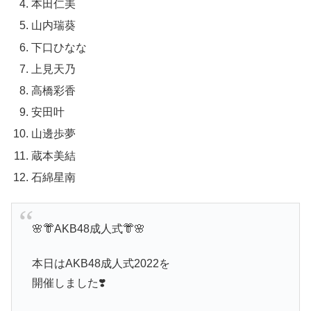
本田仁美
山内瑞葵
下口ひなな
上見天乃
高橋彩香
安田叶
山邊歩夢
蔵本美結
石綿星南
🌸👘AKB48成人式👘🌸
本日はAKB48成人式2022を
開催しました❣️