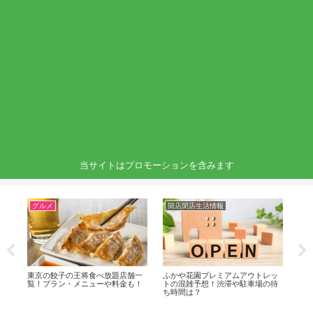
当サイトはプロモーションを含みます
グルメ
開店閉店生活情報
グ
3出
東京の餃子の王将食べ放題店舗一
ふかや花園プレミアムアウトレッ
大
覧！プラン・メニューや料金も！
トの混雑予想！渋滞や駐車場の待
覧
ち時間は？