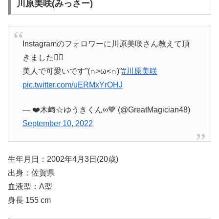
川原美咲(みっさー)
Instagramのフォロワーに川原美咲さん教えて頂
きました🙇‍♂️
美人で可愛いです”(∩>ω<∩)”
#川原美咲
pic.twitter.com/uERMxYrOHJ
— ❤️木﨑☆ゆうきくん∞💙 (@GreatMagician48)
September 10, 2022
生年月日：2002年4月3日(20歳)
出身：佐賀県
血液型：A型
身長 155 cm