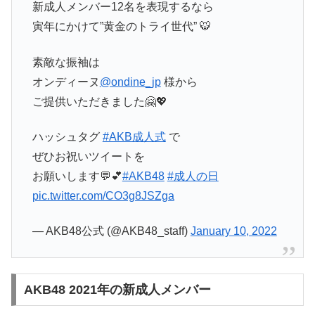
新成人メンバー12名を表現するなら
寅年にかけて”黄金のトライ世代” 🐯
素敵な振袖は
オンディーヌ
@ondine_jp
様から
ご提供いただきました🤗💖
ハッシュタグ
#AKB成人式
で
ぜひお祝いツイートを
お願いします💬💕
#AKB48
#成人の日
pic.twitter.com/CO3g8JSZga
— AKB48公式 (@AKB48_staff)
January 10, 2022
AKB48 2021年の新成人メンバー