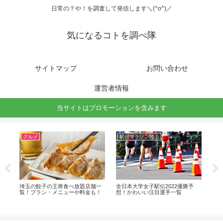
日常の？や！を調査して発信します＼(^o^)／
気になるコトを調べ隊
サイトマップ
お問い合わせ
運営者情報
当サイトはプロモーションを含みます
グルメ
駅伝マラソン陸上
グ
予想
埼玉の餃子の王将食べ放題店舗一
全日本大学女子駅伝2022優勝予
大
覧！プラン・メニューや料金も！
想！かわいい注目選手一覧
覧