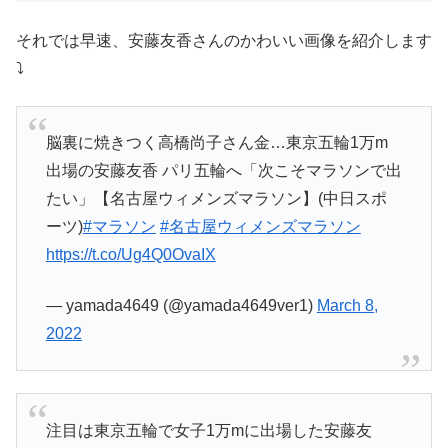
それでは早速、安藤友香さんのかわいい画像を紹介します
⤵
脳裏に焼きつく高橋尚子さん金…東京五輪1万m
出場の安藤友香 パリ五輪へ「次こそマラソンで出
たい」【名古屋ウィメンズマラソン】(中日スポ
ーツ)
#マラソン
#名古屋ウィメンズマラソン
https://t.co/Ug4Q0OvaIX
— yamada4649 (@yamada4649ver1)
March 8,
2022
注目は東京五輪で女子1万mに出場した安藤友