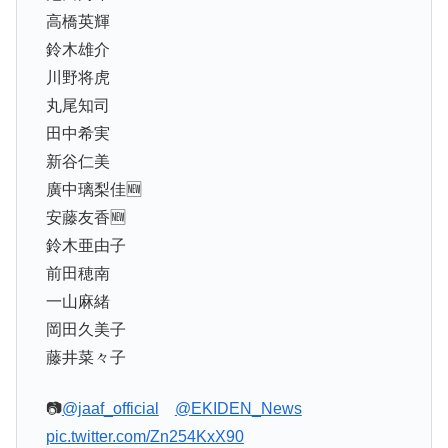
高橋英輝
鈴木雄介
川野将虎
丸尾知司
田中希実
新谷仁美
廣中璃梨佳🆕
安藤友香🆕
鈴木亜由子
前田穂南
一山麻緒
岡田久美子
藤井菜々子
📷
@jaaf_official
@EKIDEN_News
pic.twitter.com/Zn254KxX90