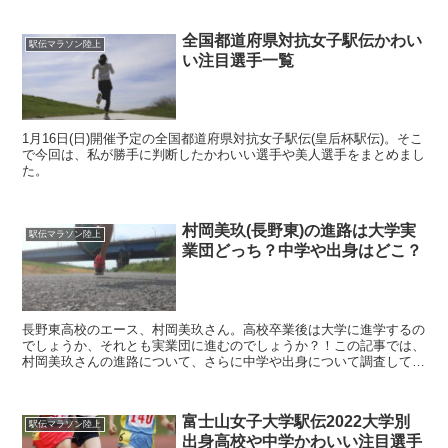
全国都道府県対抗女子駅伝かわい
駅伝マラソン陸上
い注目選手一覧
1月16日(日)開催予定の全国都道府県対抗女子駅伝(皇后杯駅伝)。そこ
で今回は、私が勝手に判断したかわいい選手や美人選手をまとめまし
た。
村岡美玖(長野東)の進路は大学実
駅伝マラソン陸上
業団どっち？中学や出身はどこ？
長野東高校のエース、村岡美玖さん。高校卒業後は大学に進学するの
でしょうか、それとも実業団に進むのでしょうか？！この記事では、
村岡美玖さんの進路について、さらに中学や出身について調査してま
とめました。
富士山女子大学駅伝2022大学別
駅伝マラソン陸上
出身高校や中学かわいい注目選手