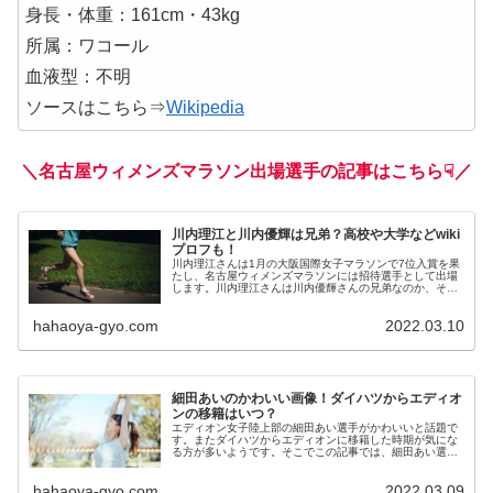
身長・体重：161cm・43kg
所属：ワコール
血液型：不明
ソースはこちら⇒
Wikipedia
＼名古屋ウィメンズマラソン出場選手の記事はこちら☟／
川内理江と川内優輝は兄弟？高校や大学などwiki
プロフも！
川内理江さんは1月の大阪国際女子マラソンで7位入賞を果
たし、名古屋ウィメンズマラソンには招待選手として出場
します。川内理江さんは川内優輝さんの兄弟なのか、それ
とも奥さんか気になる方が多いようです。そこで今回は川
内理江さんと川内優輝さんは兄弟...
hahaoya-gyo.com
2022.03.10
細田あいのかわいい画像！ダイハツからエディオ
ンの移籍はいつ？
エディオン女子陸上部の細田あい選手がかわいいと話題で
す。またダイハツからエディオンに移籍した時期が気にな
る方が多いようです。そこでこの記事では、細田あい選手
のかわいい画像やプロフィールを紹介するとともに、ダイ
ハツからエディオンの移籍時期につ...
hahaoya-gyo.com
2022.03.09