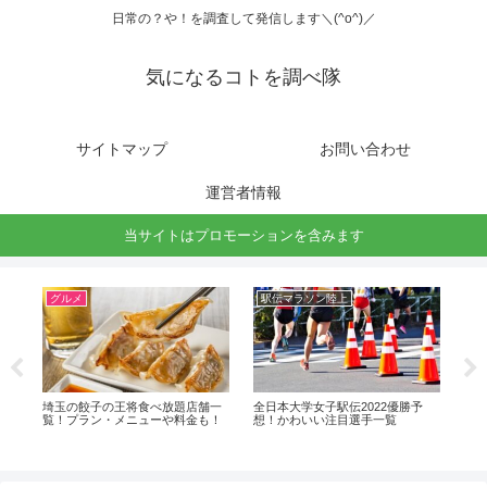
日常の？や！を調査して発信します＼(^o^)／
気になるコトを調べ隊
サイトマップ
お問い合わせ
運営者情報
当サイトはプロモーションを含みます
グルメ
駅伝マラソン陸上
駅
3出
埼玉の餃子の王将食べ放題店舗一
全日本大学女子駅伝2022優勝予
埼玉
覧！プラン・メニューや料金も！
想！かわいい注目選手一覧
の
進