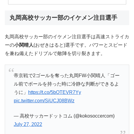
丸岡高校サッカー部のイケメン注目選手
丸岡高校サッカー部のイケメン注目選手は高速ストライカ
ーの
小関晴人
(おぜきはると)選手です。パワーとスピード
を兼ね備えたドリブルで敵陣を切り裂きます。
帝京戦で2ゴールを奪った丸岡FW小関晴人「ゴー
ル前でボールを持った時に冷静な判断ができるよ
うに」
https://t.co/5bOTEVR7Yy
pic.twitter.com/SiUCJ08BWz
— 高校サッカードットコム (@kokosoccercom)
July 27, 2022