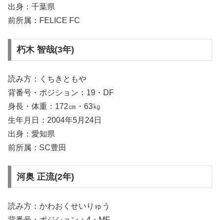
出身：千葉県
前所属：FELICE FC
朽木 智哉(3年)
読み方：くちきともや
背番号・ポジション：19・DF
身長・体重：172㎝・63㎏
生年月日：2004年5月24日
出身：愛知県
前所属：SC豊田
河奥 正流(2年)
読み方：かわおくせいりゅう
背番号・ポジション：4・MF