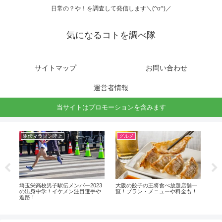
日常の？や！を調査して発信します＼(^o^)／
気になるコトを調べ隊
サイトマップ
お問い合わせ
運営者情報
当サイトはプロモーションを含みます
駅伝マラソン陸上
グルメ
開
出
埼玉栄高校男子駅伝メンバー2023
大阪の餃子の王将食べ放題店舗一
ふ
の出身中学！イケメン注目選手や
覧！プラン・メニューや料金も！
ト
進路！
は