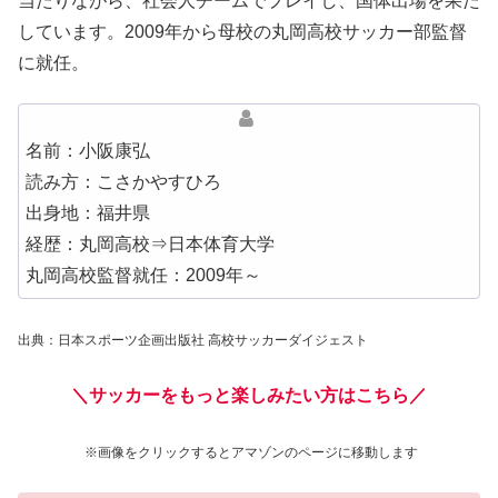
当たりながら、社会人チームでプレイし、国体出場を果た
しています。2009年から母校の丸岡高校サッカー部監督
に就任。
名前：小阪康弘
読み方：こさかやすひろ
出身地：
福井
県
経歴：
丸岡高校
⇒日本体育大学
丸岡高校監督就任：20
09
年～
出典：日本スポーツ企画出版社 高校サッカーダイジェスト
＼サッカーをもっと楽しみたい方はこちら／
※画像をクリックするとアマゾンのページに移動します