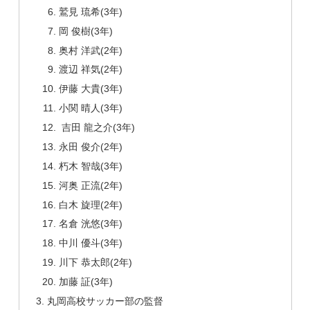
鷲見 琉希(3年)
岡 俊樹(3年)
奥村 洋武(2年)
渡辺 祥気(2年)
伊藤 大貴(3年)
小関 晴人(3年)
吉田 龍之介(3年)
永田 俊介(2年)
朽木 智哉(3年)
河奥 正流(2年)
白木 旋理(2年)
名倉 洸悠(3年)
中川 優斗(3年)
川下 恭太郎(2年)
加藤 証(3年)
丸岡高校サッカー部の監督