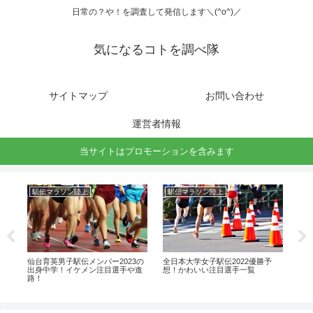
日常の？や！を調査して発信します＼(^o^)／
気になるコトを調べ隊
サイトマップ
お問い合わせ
運営者情報
当サイトはプロモーションを含みます
駅伝マラソン陸上
駅伝マラソン陸上
ラ
3の
仙台育英男子駅伝メンバー2023の
全日本大学女子駅伝2022優勝予
石
進
出身中学！イケメン注目選手や進
想！かわいい注目選手一覧
や
路！