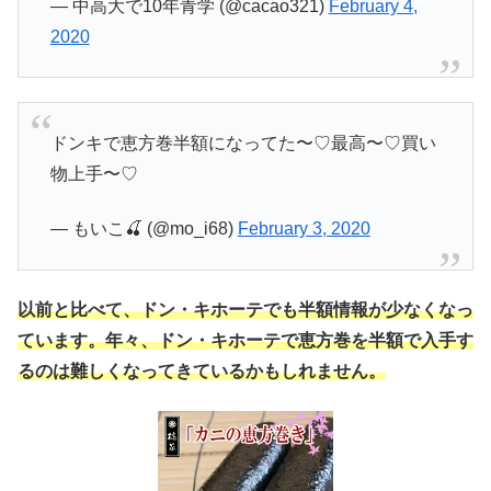
— 中高大で10年青学 (@cacao321)
February 4,
2020
ドンキで恵方巻半額になってた〜♡最高〜♡買い
物上手〜♡
— もいこ🍒 (@mo_i68)
February 3, 2020
以前と比べて、ドン・キホーテでも半額情報が少なくなっ
ています。年々、ドン・キホーテで恵方巻を半額で入手す
るのは難しくなってきているかもしれません。