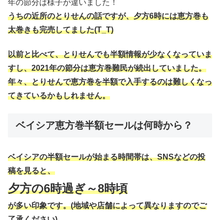
年の節分は様子が違いました！
うちの近所のとりせんの話ですが、夕方6時には恵方巻も
太巻きも完売してました(T_T)
以前と比べて、とりせん
でも半額情報が少なくなっていま
すし、2021年の節分は恵方巻難民が続出していました。
年々、とりせんで恵方巻を半額で入手するのは難しくなっ
てきているかもしれません。
ベイシア恵方巻半額セールは何時から？
ベイシアの半額セールが始まる時間帯は、SNSなどの投
稿を見ると、
夕方の6時過ぎ～8時頃
が多い印象です。(地域や店舗によって異なりますのでご
了承ください)