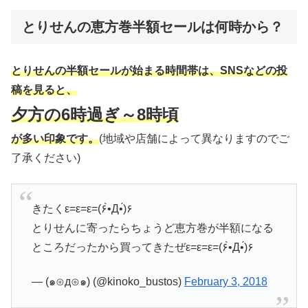
とりせんの恵方巻半額セールは何時から？
とりせんの半額セールが始まる時間帯は、SNSなどの投
稿を見ると、
夕方の6時過ぎ～8時頃
が多い印象です。
(地域や店舗によって異なりますのでご
了承ください)
きたくε=ε=ε=(۶•̀Д•́)۶
とりせんに寄ったらちょうど恵方巻が半額になる
ところだったから買ってきたぜε=ε=ε=(۶•̀Д•́)۶
— (๑⊙д⊙๑) (@kinoko_bustos)
February 3, 2018