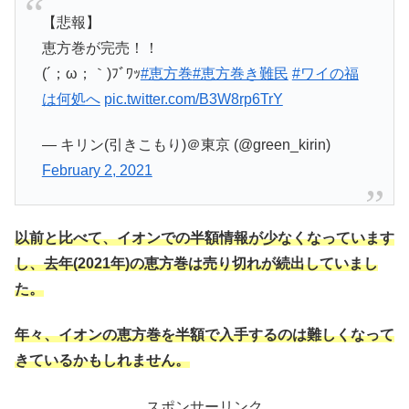
【悲報】
恵方巻が完売！！
(´；ω；｀)ﾌﾞﾜｯ
#恵方巻
#恵方巻き難民
#ワイの福
は何処へ
pic.twitter.com/B3W8rp6TrY
— キリン(引きこもり)＠東京 (@green_kirin)
February 2, 2021
以前と比べて、イオン
での半額情報が少なくなっています
し、去年(2021年)の恵方巻は売り切れが続出していまし
た。
年々、イオンの恵方巻を半額で入手するのは難しくなって
きているかもしれません。
スポンサーリンク