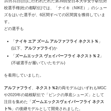
10月31日(日)に行われたれた第39回全日本大学女子駅伝対
校選手権(杜の都駅伝)では、「ナイキ（NIKE）」のシュー
ズをはいた選手が、6区間すべての区間賞を獲得していま
す。
どの選手も
「
ナイキ エア ズーム アルファフライ ネクスト％
」
(以下、
アルファフライ
)か
「
ズームエックス ヴェイパーフライ ネクスト％ 2
」
(不破選手が履いていたモデル)
を着用していました。
アルファフライ
、
ネクスト％2
の両モデルはいずれもMGC
や2020年の箱根駅伝で「ピンクの厚底シューズ」として
注目を集めた「
ズームエックスヴェイパーフライ ネクス
ト%
」の後継モデルとして開発されました。