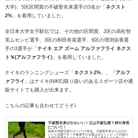
大学)、5区区間賞の不破聖衣来選手の3名が「
ネクスト
2%
」を着用していました。
全日本大学女子駅伝では、その他の区間賞、2区の高松智
美ムセンビ選手、3区の和田有菜選手、6区の増渕佑香選
手の3選手が「
ナイキ エア ズーム アルファフライ ネクス
ト％(
アルファフライ)
」を着用していました。
ナイキのランニングシューズ「
ネクスト2%
」、「
アルフ
ァフライ
」はナイキ(NIKE)取り扱いのあるスポーツ店や通
販サイトでも購入が出来ます。
こちらの記事も合わせてどうぞ⤵
不破聖衣来がかわいい！父は不破弘樹？姉や身長
について！
拓殖大学駅伝部のスーパー1年生、不破聖衣来さんがかわ
いいと話題です！不破選手の父親は元オリンピック代表の
不破弘樹選手なのか？お姉さんも陸上選手なのか気になる