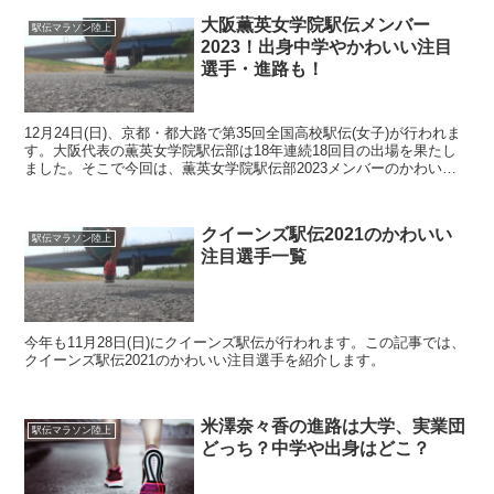
大阪薫英女学院駅伝メンバー
駅伝マラソン陸上
2023！出身中学やかわいい注目
選手・進路も！
12月24日(日)、京都・都大路で第35回全国高校駅伝(女子)が行われま
す。大阪代表の薫英女学院駅伝部は18年連続18回目の出場を果たし
ました。そこで今回は、薫英女学院駅伝部2023メンバーのかわいい
注目選手、プロフィール、進路等についてま...
クイーンズ駅伝2021のかわいい
駅伝マラソン陸上
注目選手一覧
今年も11月28日(日)にクイーンズ駅伝が行われます。この記事では、
クイーンズ駅伝2021のかわいい注目選手を紹介します。
米澤奈々香の進路は大学、実業団
駅伝マラソン陸上
どっち？中学や出身はどこ？