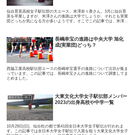
仙台育英高校女子駅伝部の大エース、米澤奈々香さん。3月に仙台育
英を卒業しますが、米澤さんの進路は大学でしょうか、それとも実業
団どっちか気になる方が多いようです。そこでこの記事では、米澤
奈々香さんの進路について、さらに中学や出身について調査し...
長嶋幸宝の進路は中央大学 旭化
駅伝マラソン陸上
成(実業団)どっち？
西脇工業高校駅伝部エースの長嶋幸宝選手の進路について注目が集ま
っています。この記事では、長嶋幸宝さんの進路について調査してま
とめました。
大東文化大学女子駅伝部メンバー
駅伝マラソン陸上
2023の出身高校や中学一覧
10月29日(日)、仙台杜の都で第41回全日本大学女子駅伝が行われま
す。この記事では全日本大学女子駅伝で入賞を狙う大東文化大学女子