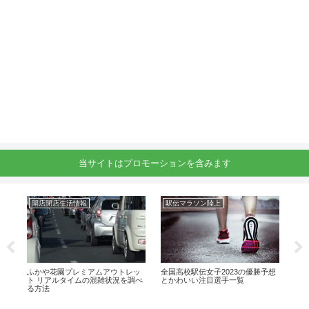
当サイトはプロモーションを含みます
開店閉店生活情報
駅伝マラソン陸上
駅
23
ふかや花園プレミアムアウトレッ
全国高校駅伝女子2023の優勝予想
仙台
や
ト リアルタイムの混雑状況を調べ
とかわいい注目選手一覧
出
る方法
路