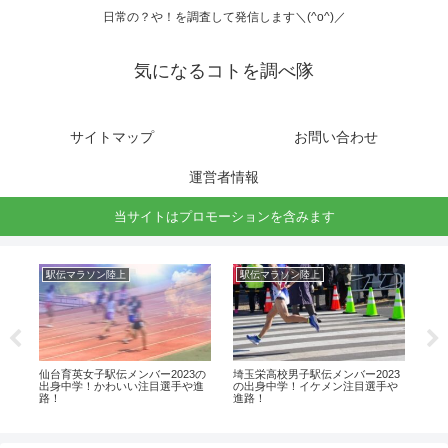
日常の？や！を調査して発信します＼(^o^)／
気になるコトを調べ隊
サイトマップ
お問い合わせ
運営者情報
当サイトはプロモーションを含みます
駅伝マラソン陸上
駅伝マラソン陸上
駅
一
仙台育英女子駅伝メンバー2023の
埼玉栄高校男子駅伝メンバー2023
仙台
！
出身中学！かわいい注目選手や進
の出身中学！イケメン注目選手や
出
路！
進路！
路