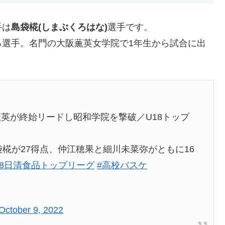
手は
島袋椛(しまぶくろはな)
選手です。
光る選手。名門の大阪薫英女学院で1年生から試合に出
薫英が終始リードし昭和学院を撃破／U18トップ
袋椛が27得点、仲江穂果と細川未菜弥がともに16
18日清食品トップリーグ
#高校バスケ
October 9, 2022