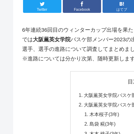
Twitter
Facebook
はてブ
6年連続36回目のウィンターカップ出場を果た
では
大阪薫英女学院
バスケ部メンバー2023
選手、選手の進路について調査してまとめま
※進路については分かり次第、随時更新しま
目
大阪薫英女学院バスケ部
大阪薫英女学院バスケ部
木本桜子(3年)
島袋 糀(3年)
木本 桃子(3年)