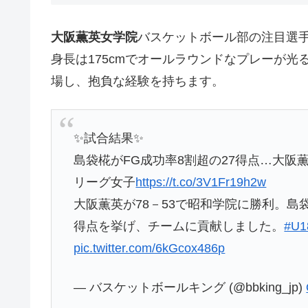
大阪薫英女学院
バスケットボール部の注目選
身長は175cmでオールラウンドなプレーが
場し、抱負な経験を持ちます。
✨試合結果✨
島袋椛がFG成功率8割超の27得点…大阪
リーグ女子
https://t.co/3V1Fr19h2w
大阪薫英が78－53で昭和学院に勝利。島
得点を挙げ、チームに貢献しました。
#U
pic.twitter.com/6kGcox486p
— バスケットボールキング (@bbking_jp)