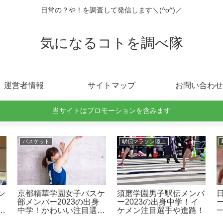
日常の？や！を調査して発信します＼(^o^)／
気になるコトを調べ隊
運営者情報
サイトマップ
お問い合わせ
当サイトはプロモーションを含みます
バスケット
駅伝マラソン陸上
ン
京都精華学園女子バスケ
須磨学園男子駅伝メンバ
部メンバー2023の出身
ー2023の出身中学！イ
中学！かわいい注目選手
ケメン注目選手や進路！
や進路！