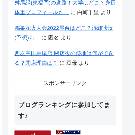
舛尾緑(東福岡)の進路！大学はどこ？身長
体重プロフィールも！
に
白崎千里
より
鴻巣花火大会2022屋台はどこ？混雑状況
(予想)も！
に
匿名
より
西友高田馬場店 閉店後の跡地は何ができ
る？閉店理由は？
に
豆母
より
スポンサーリンク
ブログランキングに参加してま
す♪