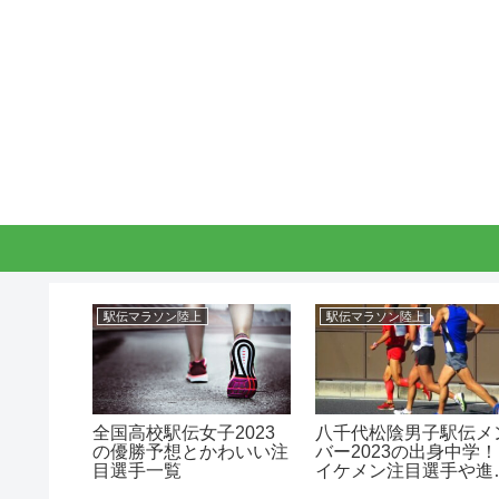
駅伝マラソン陸上
駅伝マラソン陸上
進路は京
全国高校駅伝女子2023
八千代松陰男子駅伝メ
兄弟につ
の優勝予想とかわいい注
バー2023の出身中学！
目選手一覧
イケメン注目選手や進
路！