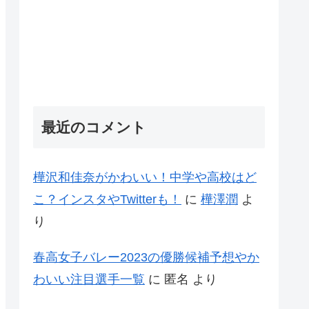
最近のコメント
樺沢和佳奈がかわいい！中学や高校はど
こ？インスタやTwitterも！
に
樺澤潤
よ
り
春高女子バレー2023の優勝候補予想やか
わいい注目選手一覧
に
匿名
より