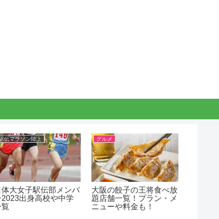
駅伝マラソン陸上
グルメ
駅伝マラ
日体大女子駅伝部メンバ
大阪の餃子の王将食べ放
仙台育
ー2023出身高校や中学
題店舗一覧！プラン・メ
ー202
一覧
ニューや料金も！
わいい