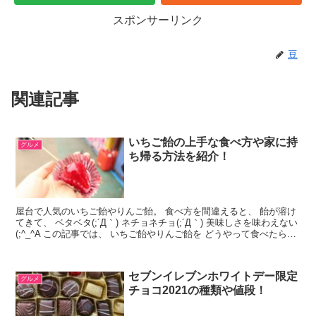
スポンサーリンク
豆
関連記事
いちご飴の上手な食べ方や家に持
グルメ
ち帰る方法を紹介！
屋台で人気のいちご飴やりんご飴。 食べ方を間違えると、 飴が溶け
てきて、 ベタベタ(;´Д｀) ネチョネチョ(;´Д｀) 美味しさを味わえない
(;^_^A この記事では、 いちご飴やりんご飴を どうやって食べたらい
いのか、 美味しく、...
セブンイレブンホワイトデー限定
グルメ
チョコ2021の種類や値段！