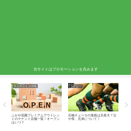
当サイトはプロモーションを含みます
開店閉店生活情報
ラグビー
駅
一
ふかや花園プレミアムアウトレッ
石橋チューカの進路は京産大？父
仙台
！
トのテナント店舗一覧！オープン
や母、兄弟について！
出
はいつ？
路