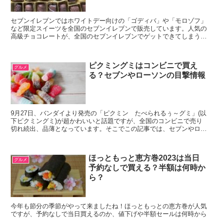
セブンイレブンではホワイトデー向けの「ゴディバ」や「モロゾフ」
など限定スイーツを全国のセブンイレブンで販売しています。人気の
高級チョコレートが、全国のセブンイレブンでゲットできてしまうの
は嬉しいですね！この記事では、2021年セブンイレブン...
ピクミングミはコンビニで買え
グルメ
る？セブンやローソンの目撃情報
9月27日、バンダイより発売の「ピクミン たべられるぅ～グミ」(以
下ピクミングミ)が超かわいいと話題ですが、全国のコンビニで売り
切れ続出、品薄となっています。そこでこの記事では、セブンやロー
ソンなどのコンビニの入荷や在庫などの目撃情報を調査...
ほっともっと恵方巻2023は当日
グルメ
予約なしで買える？半額は何時か
ら？
今年も節分の季節がやって来ましたね！ほっともっとの恵方巻が人気
ですが、予約なしで当日買えるのか、値下げや半額セールは何時から