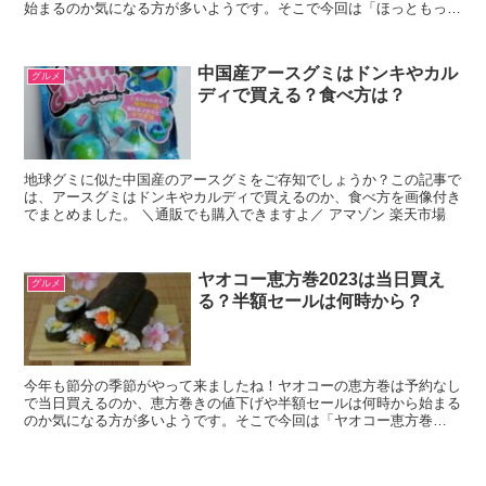
始まるのか気になる方が多いようです。そこで今回は「ほっともっと
恵方巻2023」は予約なしで当日買える？半額セールは何...
中国産アースグミはドンキやカル
グルメ
ディで買える？食べ方は？
地球グミに似た中国産のアースグミをご存知でしょうか？この記事で
は、アースグミはドンキやカルディで買えるのか、食べ方を画像付き
でまとめました。 ＼通販でも購入できますよ／ アマゾン 楽天市場
ヤオコー恵方巻2023は当日買え
グルメ
る？半額セールは何時から？
今年も節分の季節がやって来ましたね！ヤオコーの恵方巻は予約なし
で当日買えるのか、恵方巻きの値下げや半額セールは何時から始まる
のか気になる方が多いようです。そこで今回は「ヤオコー恵方巻
2023」は予約なしで当日買える？半額セールはいつ始まる？...