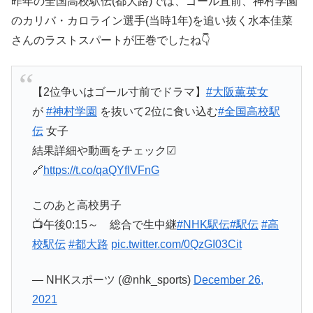
昨年の全国高校駅伝(都大路)では、ゴール直前、神村学園
のカリバ・カロライン選手(当時1年)を追い抜く水本佳菜
さんのラストスパートが圧巻でしたね👇
【2位争いはゴール寸前でドラマ】
#大阪薫英女
が
#神村学園
を抜いて2位に食い込む
#全国高校駅
伝
女子
結果詳細や動画をチェック☑
🔗
https://t.co/qaQYfIVFnG
このあと高校男子
📺午後0:15～ 総合で生中継
#NHK駅伝
#駅伝
#高
校駅伝
#都大路
pic.twitter.com/0QzGI03Cit
— NHKスポーツ (@nhk_sports)
December 26,
2021