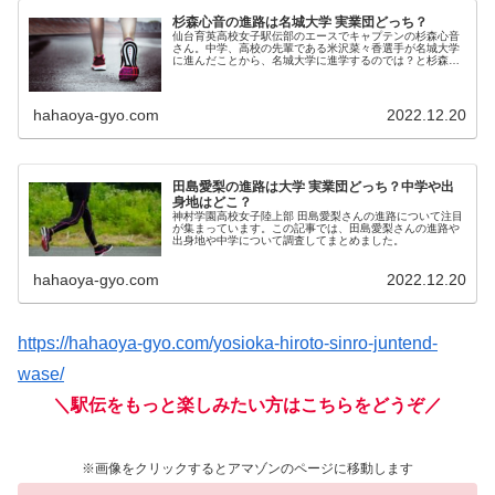
杉森心音の進路は名城大学 実業団どっち？
仙台育英高校女子駅伝部のエースでキャプテンの杉森心音
さん。中学、高校の先輩である米沢菜々香選手が名城大学
に進んだことから、名城大学に進学するのでは？と杉森さ
んの進路について注目が集まっています。この記事では、
杉森心音さんの進路について調査し...
hahaoya-gyo.com
2022.12.20
田島愛梨の進路は大学 実業団どっち？中学や出
身地はどこ？
神村学園高校女子陸上部 田島愛梨さんの進路について注目
が集まっています。この記事では、田島愛梨さんの進路や
出身地や中学について調査してまとめました。
hahaoya-gyo.com
2022.12.20
https://hahaoya-gyo.com/yosioka-hiroto-sinro-juntend-
wase/
＼駅伝をもっと楽しみたい方はこちらをどうぞ／
※画像をクリックするとアマゾンのページに移動します