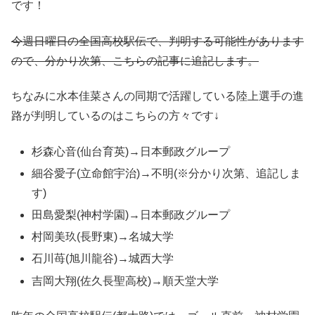
です！
今週日曜日の全国高校駅伝で、判明する可能性があります
ので、分かり次第、こちらの記事に追記します。
ちなみに水本佳菜さんの同期で活躍している陸上選手の進
路が判明しているのはこちらの方々です↓
杉森心音(仙台育英)→日本郵政グループ
細谷愛子(立命館宇治)→不明(※分かり次第、追記しま
す)
田島愛梨(神村学園)→日本郵政グループ
村岡美玖(長野東)→名城大学
石川苺(旭川龍谷)→城西大学
吉岡大翔(佐久長聖高校)→順天堂大学