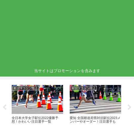
当サイトはプロモーションを含みます
駅伝マラソン陸上
駅伝マラソン陸上
駅
3！
全日本大学女子駅伝2022優勝予
愛知 全国都道府県対抗駅伝2023メ
折
進
想！かわいい注目選手一覧
ンバーやオーダー！注目選手も
身