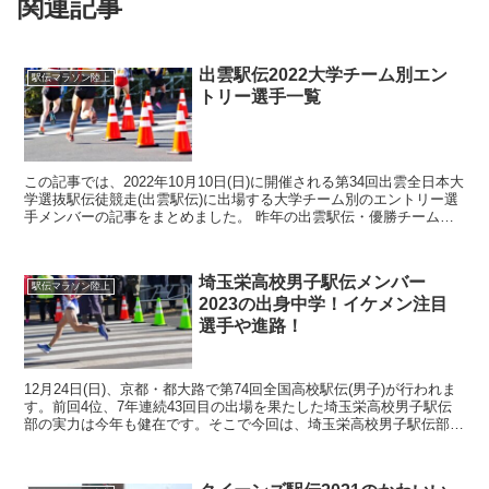
関連記事
出雲駅伝2022大学チーム別エン
駅伝マラソン陸上
トリー選手一覧
この記事では、2022年10月10日(日)に開催される第34回出雲全日本大
学選抜駅伝徒競走(出雲駅伝)に出場する大学チーム別のエントリー選
手メンバーの記事をまとめました。 昨年の出雲駅伝・優勝チームの
東京国際大学エントリー選手一覧はこちら...
埼玉栄高校男子駅伝メンバー
駅伝マラソン陸上
2023の出身中学！イケメン注目
選手や進路！
12月24日(日)、京都・都大路で第74回全国高校駅伝(男子)が行われま
す。前回4位、7年連続43回目の出場を果たした埼玉栄高校男子駅伝
部の実力は今年も健在です。そこで今回は、埼玉栄高校男子駅伝部
2023メンバーやイケメン注目選手、進路につ...