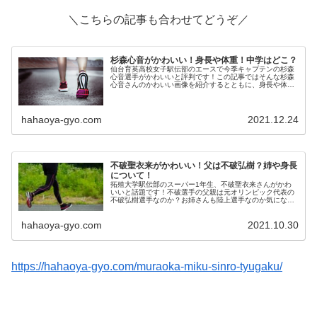
＼こちらの記事も合わせてどうぞ／
杉森心音がかわいい！身長や体重！中学はどこ？
仙台育英高校女子駅伝部のエースで今季キャプテンの杉森
心音選手がかわいいと評判です！この記事ではそんな杉森
心音さんのかわいい画像を紹介するとともに、身長や体
重、出身中学について調査したのでご覧ください！
hahaoya-gyo.com
2021.12.24
不破聖衣来がかわいい！父は不破弘樹？姉や身長
について！
拓殖大学駅伝部のスーパー1年生、不破聖衣来さんがかわ
いいと話題です！不破選手の父親は元オリンピック代表の
不破弘樹選手なのか？お姉さんも陸上選手なのか気になる
方が多いようです。そこで今回は、不破聖衣来がかわい
い！父は不破弘樹？姉や身長について...
hahaoya-gyo.com
2021.10.30
https://hahaoya-gyo.com/muraoka-miku-sinro-tyugaku/