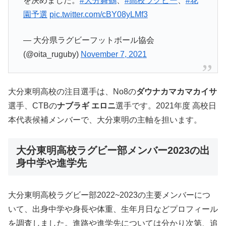
を決めました。
#大分舞鶴
、
#高校ラグビー
、
#花
園予選
pic.twitter.com/cBY08yLMf3
— 大分県ラグビーフットボール協会
(@oita_ruguby)
November 7, 2021
大分東明高校の注目選手は、No8の
ダウナカマカマカイサ
選手、CTBの
ナブラギ エロニ
選手です。2021年度 高校日
本代表候補メンバーで、大分東明の主軸を担います。
大分東明高校ラグビー部メンバー2023の出
身中学や進学先
大分東明高校ラグビー部2022~2023の主要メンバーにつ
いて、出身中学や身長や体重、生年月日などプロフィール
を調査しました。進路や進学先については分かり次第、追