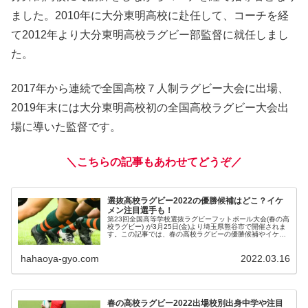
ました。2010年に大分東明高校に赴任して、コーチを経
て2012年より大分東明高校ラグビー部監督に就任しまし
た。
2017年から連続で全国高校７人制ラグビー大会に出場、
2019年末には大分東明高校初の全国高校ラグビー大会出
場に導いた監督です。
＼こちらの記事もあわせてどうぞ／
選抜高校ラグビー2022の優勝候補はどこ？イケ
メン注目選手も！
第23回全国高等学校選抜ラグビーフットボール大会(春の高
校ラグビー) が3月25日(金)より埼玉県熊谷市で開催されま
す。この記事では、春の高校ラグビーの優勝候補やイケメ
ンの注目選手について調査しました。
hahaoya-gyo.com
2022.03.16
春の高校ラグビー2022出場校別出身中学や注目