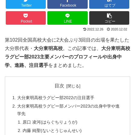
Twitter
Facebook
はてブ
Pocket
LINE
コピー
2022.12.26
2020.12.02
第102回全国高校大会に2大会ぶり3回目の出場を果たした
大分県代表・
大分東明高校
。この記事では、
大分東明高校
ラグビー部2023主要メンバーのプロフィールや出身中
学、進路、注目選手
をまとめました。
目次
大分東明高校ラグビー部2022の注目選手
大分東明高校ラグビー部メンバー2023の出身中学や進
学先
原口 凌河(はらぐちりょうが)
内藤 純聖(ないとうじゅんせい)