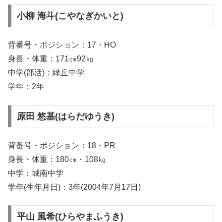
小柳 海斗(こやなぎかいと)
背番号・ポジション：17・HO
身長・体重：171㎝92㎏
中学(部活)：緑丘中学
学年：2年
原田 悠基(はらだゆうき)
背番号・ポジション：18・PR
身長・体重：180㎝・108㎏
中学：城南中学
学年(生年月日)：3年(2004年7月17日)
平山 風希(ひらやまふうき)