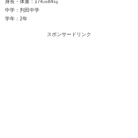
身長・体重：174㎝84㎏
中学：判田中学
学年：2年
スポンサードリンク