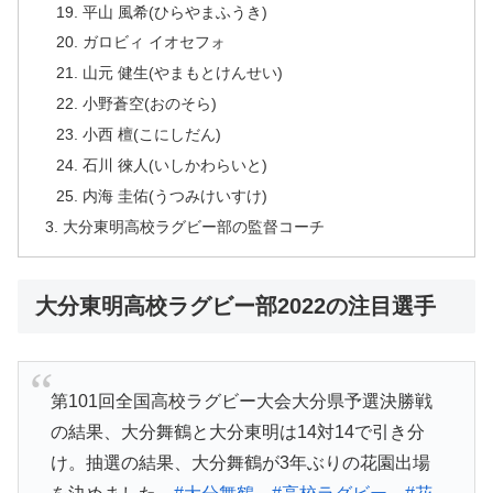
平山 風希(ひらやまふうき)
ガロビィ イオセフォ
山元 健生(やまもとけんせい)
小野蒼空(おのそら)
小西 檀(こにしだん)
石川 徠人(いしかわらいと)
内海 圭佑(うつみけいすけ)
大分東明高校ラグビー部の監督コーチ
大分東明高校ラグビー部2022の注目選手
第101回全国高校ラグビー大会大分県予選決勝戦
の結果、大分舞鶴と大分東明は14対14で引き分
け。抽選の結果、大分舞鶴が3年ぶりの花園出場