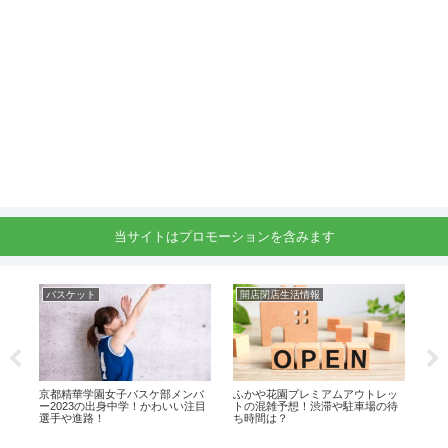
当サイトはプロモーションを含みます
バスケット
開店閉店生活情報
駅
ッ
京都精華学園女子バスケ部メンバ
ふかや花園プレミアムアウトレッ
須磨
ン
ー2023の出身中学！かわいい注目
トの混雑予想！渋滞や駐車場の待
出
選手や進路！
ち時間は？
路