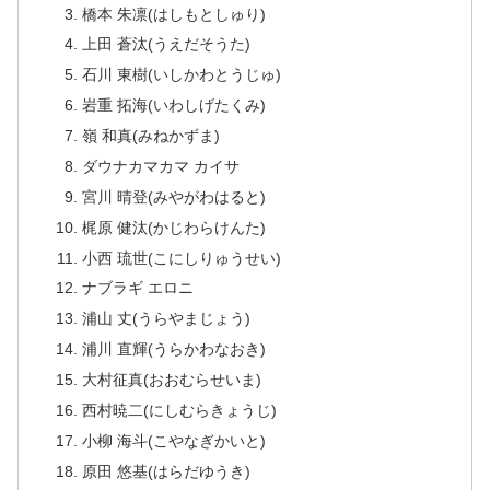
橋本 朱凛(はしもとしゅり)
上田 蒼汰(うえだそうた)
石川 東樹(いしかわとうじゅ)
岩重 拓海(いわしげたくみ)
嶺 和真(みねかずま)
ダウナカマカマ カイサ
宮川 晴登(みやがわはると)
梶原 健汰(かじわらけんた)
小西 琉世(こにしりゅうせい)
ナブラギ エロニ
浦山 丈(うらやまじょう)
浦川 直輝(うらかわなおき)
大村征真(おおむらせいま)
西村暁二(にしむらきょうじ)
小柳 海斗(こやなぎかいと)
原田 悠基(はらだゆうき)