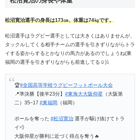
松沼寛治の身長や体重
松沼寛治選手の身長は173㎝、体重は74㎏です。
松沼選手はラグビー選手としては大きくはありませんが、
タックルしてくる相手チームの選手を引きずりながらトラ
イする姿からするとかなりの馬力があるのでしょうね(東
福岡の選手を引きずりながらも前進してる☺)⤵
🏆
#全国高等学校ラグビーフットボール大会
📍準決勝【後半23分】
#東海大大阪仰星
（大阪第
二）35−17
#東福岡
（福岡）
ボールを奪った
#松沼寛治
選手が駆け抜けてトラ
イ💨
大阪仰星が勝利に近づく得点を奪う🔥