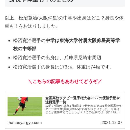
以上、松沼寛治(大阪仰星)の中学や出身はどこ？身長や体
重も！をお送りしました。
松沼寛治選手の
中学は東海大学付属大阪仰星高等学
校の中等部
松沼寛治選手の出身は、兵庫県尼崎市周辺
松沼寛治選手の身長は173㎝、体重は74㎏です。
＼こちらの記事もあわせてどうぞ／
全国高校ラグビー選手権大会2022の優勝予想や
注目選手一覧
12月27日から来年1月8日まで行われる第101回全国高校ラ
グビー選手権(花園)の組み合わせが決まりました。今年は
どこが優勝するでしょうか？！この記事では、第101回全
国高校ラグビーフットボール選手権大会の優勝予想、ベス
ト4など上位結果を予...
hahaoya-gyo.com
2021.12.07