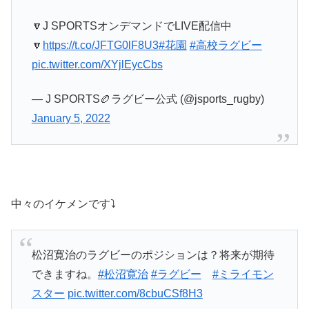
🔽J SPORTSオンデマンドでLIVE配信中
🔽
https://t.co/JFTG0lF8U3
#花園
#高校ラグビー
pic.twitter.com/XYjlEycCbs
— J SPORTS🏉ラグビー公式 (@jsports_rugby)
January 5, 2022
中々のイケメンです⤵
松沼寛治のラグビーのポジションは？将来が期待
できますね。
#松沼寛治
#ラグビー
#ミライモン
スター
pic.twitter.com/8cbuCSf8H3