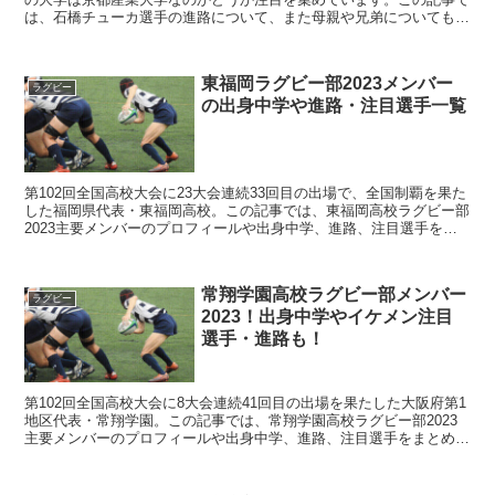
は、石橋チューカ選手の進路について、また母親や兄弟についても調
査しました。※1月14日、進路情報、追記しました！
東福岡ラグビー部2023メンバー
ラグビー
の出身中学や進路・注目選手一覧
第102回全国高校大会に23大会連続33回目の出場で、全国制覇を果た
した福岡県代表・東福岡高校。この記事では、東福岡高校ラグビー部
2023主要メンバーのプロフィールや出身中学、進路、注目選手をま
とめました。 ※2023年1月14日 進路情報...
常翔学園高校ラグビー部メンバー
ラグビー
2023！出身中学やイケメン注目
選手・進路も！
第102回全国高校大会に8大会連続41回目の出場を果たした大阪府第1
地区代表・常翔学園。この記事では、常翔学園高校ラグビー部2023
主要メンバーのプロフィールや出身中学、進路、注目選手をまとめま
した。