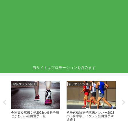
当サイトはプロモーションを含みます
駅伝マラソン陸上
駅伝マラソン陸上
駅
一
全国高校駅伝女子2023の優勝予想
八千代松陰男子駅伝メンバー2023
大阪
！
とかわいい注目選手一覧
の出身中学！イケメン注目選手や
ン
進路！