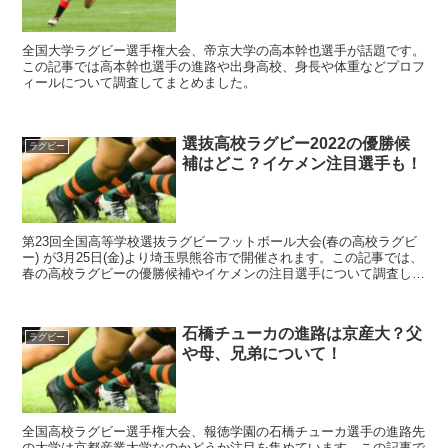
全国大学ラグビー選手権大会、帝京大学の高本幹也選手が話題です。
この記事では高本幹也選手の進路や出身高校、身長や体重などプロフ
ィールについて調査してまとめました。
選抜高校ラグビー2022の優勝候
ラグビー
補はどこ？イケメン注目選手も！
第23回全国高等学校選抜ラグビーフットボール大会(春の高校ラグビ
ー) が3月25日(金)より埼玉県熊谷市で開催されます。この記事では、
春の高校ラグビーの優勝候補やイケメンの注目選手について調査しま
した。
石橋チューカの進路は京産大？父
ラグビー
や母、兄弟について！
全国高校ラグビー選手権大会、報徳学園の石橋チューカ選手の進路先
の大学は京都産業大学なのかどうか注目を集めています。この記事で