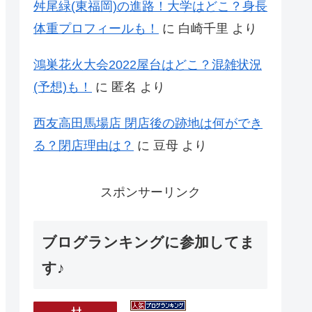
舛尾緑(東福岡)の進路！大学はどこ？身長
体重プロフィールも！
に
白崎千里
より
鴻巣花火大会2022屋台はどこ？混雑状況
(予想)も！
に
匿名
より
西友高田馬場店 閉店後の跡地は何ができ
る？閉店理由は？
に
豆母
より
スポンサーリンク
ブログランキングに参加してま
す♪