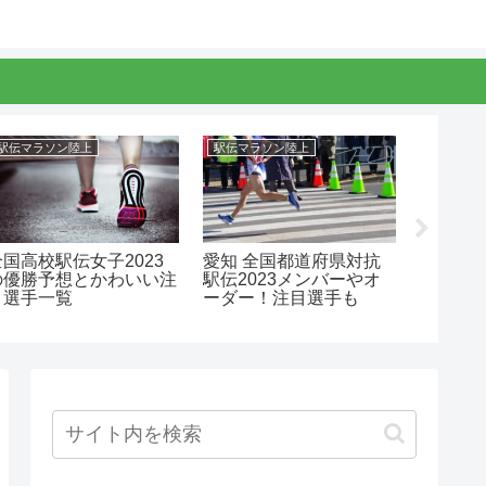
駅伝マラソン陸上
駅伝マラソン陸上
駅伝マラ
全国高校駅伝女子2023
愛知 全国都道府県対抗
仙台育
の優勝予想とかわいい注
駅伝2023メンバーやオ
ー202
目選手一覧
ーダー！注目選手も
わいい