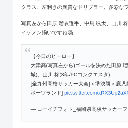
クラス、左利きの異質なドリブラー。多彩な
写真左から田原 瑠衣選手、中馬 颯太、山川 柊
イケメン揃いですね🤗
【今日のヒーロー】
大津高(写真左から)ゴールを決めた田原 瑠衣(
城)、山川 柊(3年/FCコンクエスタ)
[全九州高校サッカー大会]＜準決勝＞鹿児島城西 
ポーツランド]
pic.twitter.com/xRX3Up2a
— コーイチフォト_福岡県高校サッカーフォトメデ