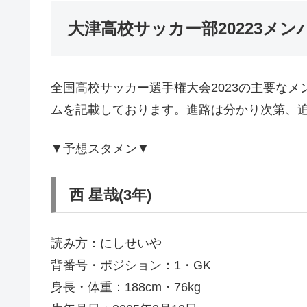
大津高校サッカー部20223メ
全国高校サッカー選手権大会2023の主要な
ムを記載しております。進路は分かり次第、追記
▼予想スタメン▼
西 星哉(3年)
読み方：にしせいや
背番号・ポジション：1・GK
身長・体重：188cm・76kg