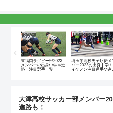
ラグビー
駅伝マラソン陸上
進路は京
東福岡ラグビー部2023
埼玉栄高校男子駅伝メ
兄弟につ
メンバーの出身中学や進
バー2023の出身中学！
路・注目選手一覧
イケメン注目選手や進
路！
大津高校サッカー部メンバー20
進路も！