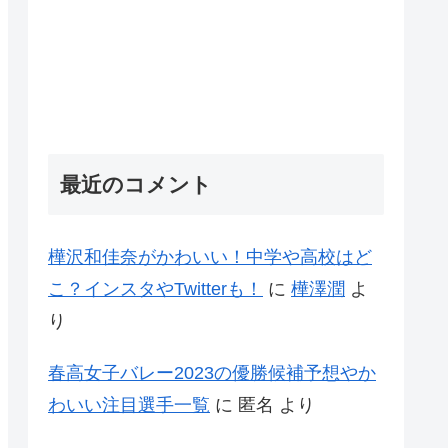
最近のコメント
樺沢和佳奈がかわいい！中学や高校はど
こ？インスタやTwitterも！
に
樺澤潤
よ
り
春高女子バレー2023の優勝候補予想やか
わいい注目選手一覧
に
匿名
より