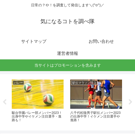
日常の？や！を調査して発信します＼(^o^)／
気になるコトを調べ隊
サイトマップ
お問い合わせ
運営者情報
当サイトはプロモーションを含みます
バレー
駅伝マラソン陸上
駅
ッ
駿台学園バレー部メンバー2023！
八千代松陰男子駅伝メンバー2023
仙台
待
出身中学やイケメン注目選手・進
の出身中学！イケメン注目選手や
出
路も！
進路！
路