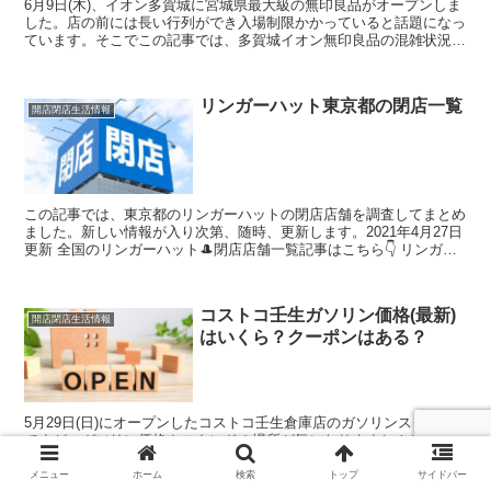
6月9日(木)、イオン多賀城に宮城県最大級の無印良品がオープンしま
した。店の前には長い行列ができ入場制限かかっていると話題になっ
ています。そこでこの記事では、多賀城イオン無印良品の混雑状況や
入場制限、待ち時間について調査しました。
リンガーハット東京都の閉店一覧
開店閉店生活情報
この記事では、東京都のリンガーハットの閉店店舗を調査してまとめ
ました。新しい情報が入り次第、随時、更新します。2021年4月27日
更新 全国のリンガーハット🎩閉店店舗一覧記事はこちら👇 リンガー
ハット都道府県別閉店リスト関連記事まとめ
コストコ壬生ガソリン価格(最新)
開店閉店生活情報
はいくら？クーポンはある？
5月29日(日)にオープンしたコストコ壬生倉庫店のガソリンスタンド
ですが、ガソリン価格やスタンドの場所が気になりますね！そこでこ
の記事では、コストコ壬生のガソリン価格はいくら？スタンドの場所
はどこ？というテーマで調査しました。
メニュー
ホーム
検索
トップ
サイドバー