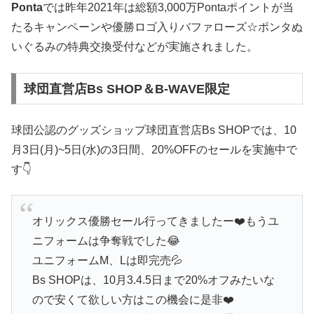
Ponta
では昨年2021年は総額3,000万Pontaポイントが当
たるキャンペーンや優勝ロゴ入りバファローズ☆ポンタぬ
いぐるみの特典交換受付などが実施されました。
球団直営店Bs SHOP＆B-WAVE限定
球団公認のグッズショップ球団直営店Bs SHOPでは、10
月3日(月)~5日(水)の3日間、20%OFFのセールを実施中で
す👇
オリックス優勝セール行ってきましたー❤️もうユ
ニフォームは争奪戦でした😂
ユニフォームM、Lは即完売💦
Bs SHOPは、10月3.4.5日まで20%オフみたいな
ので安くて欲しい方はこの機会に是非❤️