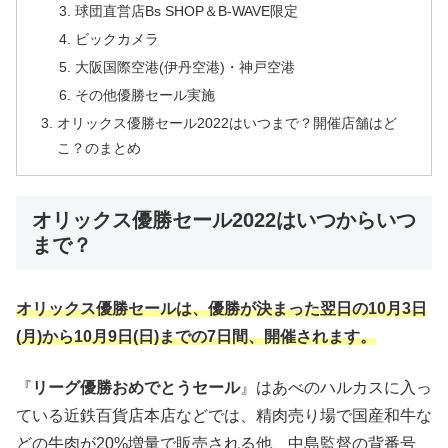
球団直営店Bs SHOP＆B-WAVE限定
ビックカメラ
大阪国際空港(伊丹空港)・神戸空港
その他優勝セール実施
オリックス優勝セール2022はいつまで？開催店舗はど
こ？のまとめ
オリックス優勝セール2022はいつからいつ
まで？
オリックス優勝セールは、優勝が決まった翌日の10月3日
(月)から10月9日(日)までの7日間、開催されます。
『
リーグ優勝おめでとうセール
』はあべのハルカスに入っ
ている近鉄百貨店本店などでは、精肉売り場で国産和牛な
どの牛肉が20%増量で販売される他、中島監督の背番号