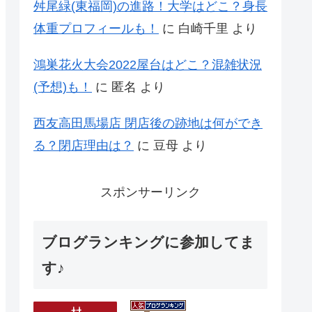
舛尾緑(東福岡)の進路！大学はどこ？身長
体重プロフィールも！
に
白崎千里
より
鴻巣花火大会2022屋台はどこ？混雑状況
(予想)も！
に
匿名
より
西友高田馬場店 閉店後の跡地は何ができ
る？閉店理由は？
に
豆母
より
スポンサーリンク
ブログランキングに参加してま
す♪