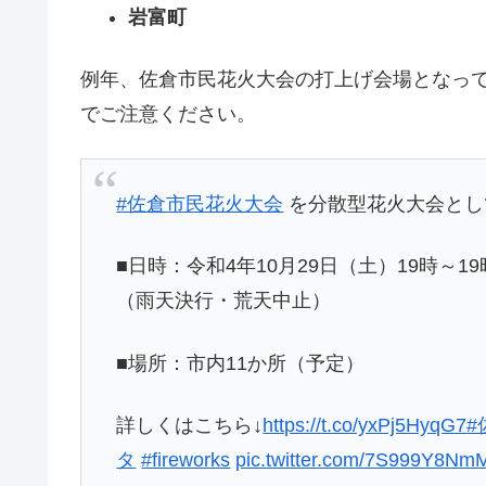
岩富町
例年、佐倉市民花火大会の打上げ会場となっ
でご注意ください。
#佐倉市民花火大会
を分散型花火大会とし
■日時：令和4年10月29日（土）19時～19
（雨天決行・荒天中止）
■場所：市内11か所（予定）
詳しくはこちら↓
https://t.co/yxPj5HyqG7
#
タ
#fireworks
pic.twitter.com/7S999Y8Nm