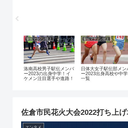
駅伝マラソン陸上
駅伝マラソン陸上
府県対抗
洛南高校男子駅伝メンバ
日体大女子駅伝部メン
バー！オ
ー2023の出身中学！イ
ー2023出身高校や中学
手も
ケメン注目選手や進路！
一覧
佐倉市民花火大会2022打ち上
エンタメ