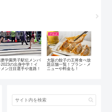
駅伝マラソン陸上
グルメ
ラグビー
須磨学園男子駅伝メンバ
大阪の餃子の王将食べ放
石橋チ
ー2023の出身中学！イ
題店舗一覧！プラン・メ
産大？
ケメン注目選手や進路！
ニューや料金も！
いて！