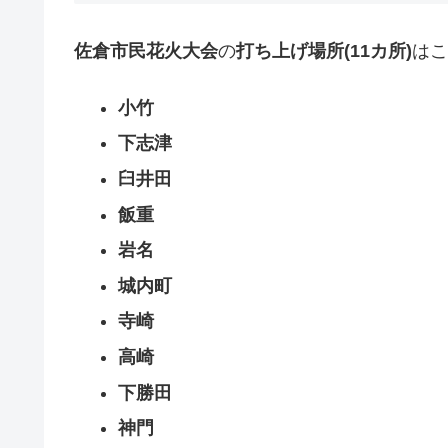
佐倉市民花火大会
の
打ち上げ場所(11カ所)
はこ
小竹
下志津
臼井田
飯重
岩名
城内町
寺崎
高崎
下勝田
神門