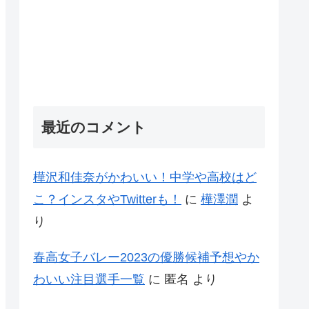
最近のコメント
樺沢和佳奈がかわいい！中学や高校はど
こ？インスタやTwitterも！
に
樺澤潤
よ
り
春高女子バレー2023の優勝候補予想やか
わいい注目選手一覧
に
匿名
より