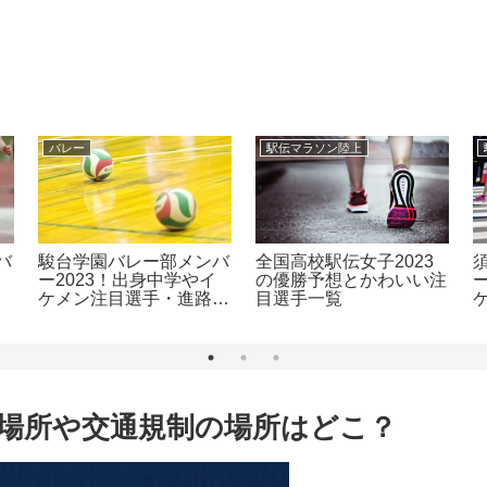
バレー
駅伝マラソン陸上
バ
駿台学園バレー部メンバ
全国高校駅伝女子2023
ー2023！出身中学やイ
の優勝予想とかわいい注
ケメン注目選手・進路
目選手一覧
も！
げ場所や交通規制の場所はどこ？