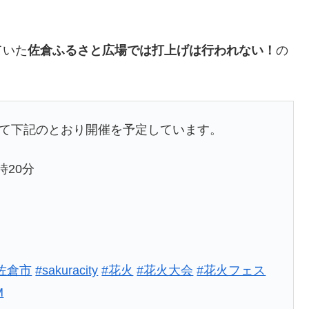
ていた
佐倉ふるさと広場では打上げは行われない！
の
て下記のとおり開催を予定しています。
時20分
佐倉市
#sakuracity
#花火
#花火大会
#花火フェス
M