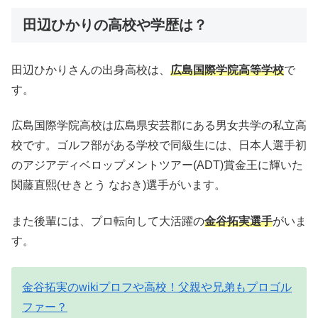
田辺ひかりの高校や学歴は？
田辺ひかりさんの出身高校は、
広島国際学院高等学校
で
す。
広島国際学院高校は広島県安芸郡にある男女共学の私立高
校です。ゴルフ部がある学校で同級生には、日本人選手初
のアジアディベロップメントツアー(ADT)賞金王に輝いた
関藤直熙(せきとう なおき)選手がいます。
また後輩には、プロ転向して大活躍の
金谷拓実選手
がいま
す。
金谷拓実のwikiプロフや高校！父親や兄弟もプロゴル
ファー？