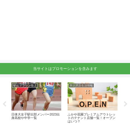
当サイトはプロモーションを含みます
駅伝マラソン陸上
開店閉店生活情報
駅
ーの
日体大女子駅伝部メンバー2023出
ふかや花園プレミアムアウトレッ
八千
身高校や中学一覧
トのテナント店舗一覧！オープン
の
はいつ？
進