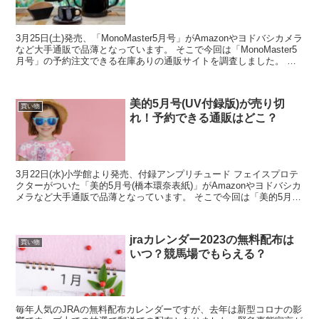
3月25日(土)発売、「MonoMaster5月号」がAmazonやヨドバシカメラ
など大手通販で品薄となっています。 そこで今回は「MonoMaster5
月号」の予約注文できる在庫ありの通販サイトを調査しました。 ＼
3/14時点、予約可能な...
美的5月号(UV付録版)が売り切
買い物
れ！予約できる通販はどこ？
3月22日(水)小学館より発売、付録アンプリチュード フェイスプロテ
クターがついた「美的5月号(橋本環奈表紙)」がAmazonやヨドバシカ
メラなど大手通販で品薄となっています。 そこで今回は「美的5月号
(橋本環奈表紙)」の予約注文できる在庫...
jraカレンダー2023の無料配布は
買い物
いつ？競馬場でもらえる？
毎年人気のJRAの無料配布カレンダーですが、去年は新型コロナの影