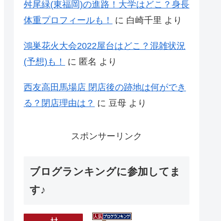
舛尾緑(東福岡)の進路！大学はどこ？身長
体重プロフィールも！
に
白崎千里
より
鴻巣花火大会2022屋台はどこ？混雑状況
(予想)も！
に
匿名
より
西友高田馬場店 閉店後の跡地は何ができ
る？閉店理由は？
に
豆母
より
スポンサーリンク
ブログランキングに参加してま
す♪