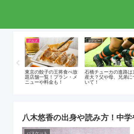
グルメ
ラグビー
2023
東京の餃子の王将食べ放
石橋チューカの進路は
中学や進
題店舗一覧！プラン・メ
産大？父や母、兄弟に
覧
ニューや料金も！
いて！
八木悠香の出身や読み方！中学
バスケット