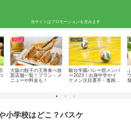
当サイトはプロモーションを含みます
グルメ
バレー
京
大阪の餃子の王将食べ放
駿台学園バレー部メンバ
つ
題店舗一覧！プラン・メ
ー2023！出身中学やイ
ニューや料金も！
ケメン注目選手・進路
も！
や小学校はどこ？バスケ