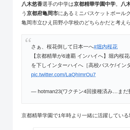
八木悠香
選手の中学は
京都精華学園中学
。
八
う
京都府亀岡市
にあるミニバスケットボール
亀岡市立ひえ田野小学校のどちらかだと考え
さぁ、桜花倒して日本一へ
#堀内桜花
【京都精華が6連覇 インハイへ】堀内桜
を下しインターハイへ［高校バスケ/イン
pic.twitter.com/LaQhImrOu7
— hotman23(ワクチン4回接種済み…まだ打
京都精華学園で1年時より一緒に活躍している