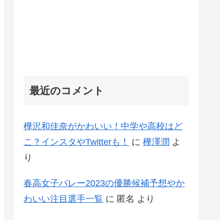
最近のコメント
樺沢和佳奈がかわいい！中学や高校はど
こ？インスタやTwitterも！
に
樺澤潤
よ
り
春高女子バレー2023の優勝候補予想やか
わいい注目選手一覧
に
匿名
より