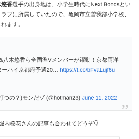
木悠香
選手の出身地は、小学生時代にNext Bondsとい
クラブに所属していたので、亀岡市立曽我部小学校、
られます。
花&八木悠香ら全国準Vメンバーが躍動！京都両洋
ターハイ京都府予選20…
https://t.co/bFvaLujf6u
つの？)モンだゾ (@hotman23)
June 11, 2022
堀内桜花さんの記事も合わせてどうぞ👇