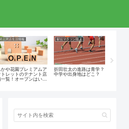
開店閉店生活情報
駅伝マラソン陸上
駅伝マラ
ふかや花園プレミアムア
折田壮太の進路は青学？
八千代
ウトレットのテナント店
中学や出身地はどこ？
バー20
舗一覧！オープンはい
イケメ
つ？
路！