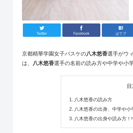
Twitter
Facebook
はてブ
京都精華学園女子バスケの
八木悠香
選手がウ
は、
八木悠香
選手の名前の読み方や中学や小
目
八木悠香の読み方
八木悠香の出身、中学や小
八木悠香の出身や読み方！