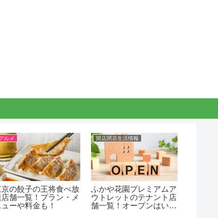
グルメ
開店閉店生活情報
駅伝マラ
東京の餃子の王将食べ放
ふかや花園プレミアムア
須磨学
題店舗一覧！プラン・メ
ウトレットのテナント店
ー202
ニューや料金も！
舗一覧！オープンはい
ケメン
つ？