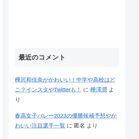
最近のコメント
樺沢和佳奈がかわいい！中学や高校はど
こ？インスタやTwitterも！
に
樺澤潤
よ
り
春高女子バレー2023の優勝候補予想やか
わいい注目選手一覧
に
匿名
より