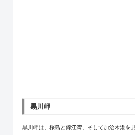
黒川岬
黒川岬は、桜島と錦江湾、そして加治木港を