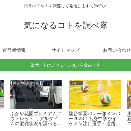
日常の？や！を調査して発信します＼(^o^)／
気になるコトを調べ隊
運営者情報
サイトマップ
お問い合わせ
当サイトはプロモーションを含みます
開店閉店生活情報
バレー
ふかや花園プレミアムア
駿台学園バレー部メンバ
ウトレット リアルタイ
ー2023！出身中学やイ
ムの混雑状況を調べる方
ケメン注目選手・進路
法
も！