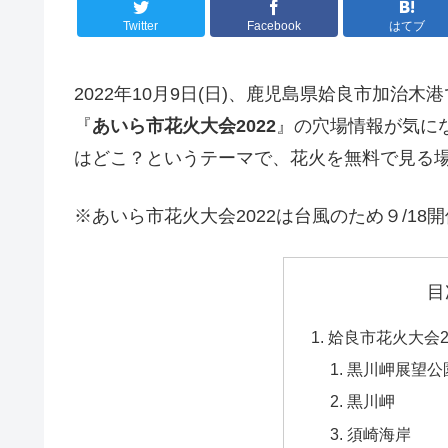
Twitter
Facebook
はてブ
2022年10月9日(日)、鹿児島県姶良市加治木
『
あいら市花火大会2022
』の穴場情報が気に
はどこ？というテーマで、花火を無料で見る
※あいら市花火大会2022は台風のため９/18開
目
姶良市花火大会2
黒川岬展望公
黒川岬
須崎海岸