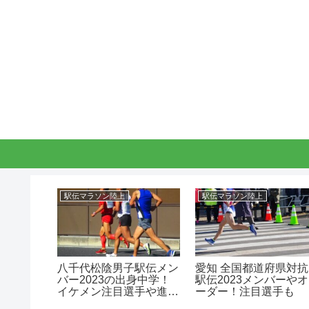
駅伝マラソン陸上
駅伝マラソン陸上
伝メンバ
八千代松陰男子駅伝メン
愛知 全国都道府県対抗
中学！イ
バー2023の出身中学！
駅伝2023メンバーやオ
や進路！
イケメン注目選手や進
ーダー！注目選手も
路！