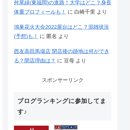
舛尾緑(東福岡)の進路！大学はどこ？身長
体重プロフィールも！
に
白崎千里
より
鴻巣花火大会2022屋台はどこ？混雑状況
(予想)も！
に
匿名
より
西友高田馬場店 閉店後の跡地は何ができ
る？閉店理由は？
に
豆母
より
スポンサーリンク
ブログランキングに参加してま
す♪