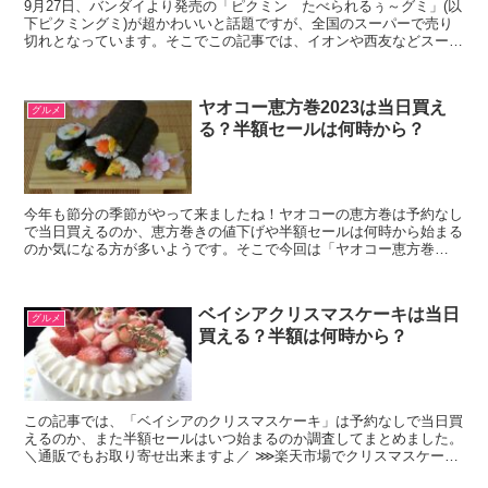
9月27日、バンダイより発売の「ピクミン たべられるぅ～グミ」(以
下ピクミングミ)が超かわいいと話題ですが、全国のスーパーで売り
切れとなっています。そこでこの記事では、イオンや西友などスーパ
ーやウェルシアやカワチ等ドラッグストアの入荷や在庫...
ヤオコー恵方巻2023は当日買え
グルメ
る？半額セールは何時から？
今年も節分の季節がやって来ましたね！ヤオコーの恵方巻は予約なし
で当日買えるのか、恵方巻きの値下げや半額セールは何時から始まる
のか気になる方が多いようです。そこで今回は「ヤオコー恵方巻
2023」は予約なしで当日買える？半額セールはいつ始まる？...
ベイシアクリスマスケーキは当日
グルメ
買える？半額は何時から？
この記事では、「ベイシアのクリスマスケーキ」は予約なしで当日買
えるのか、また半額セールはいつ始まるのか調査してまとめました。
＼通販でもお取り寄せ出来ますよ／ ⋙楽天市場でクリスマスケーキ
をチェックする！ ⋙アマゾンでXmasケーキをチェ...