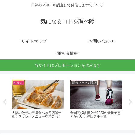
日常の？や！を調査して発信します＼(^o^)／
気になるコトを調べ隊
サイトマップ
お問い合わせ
運営者情報
当サイトはプロモーションを含みます
グルメ
駅伝マラソン陸上
駅
ーの
大阪の餃子の王将食べ放題店舗一
全国高校駅伝女子2023の優勝予想
八千
覧！プラン・メニューや料金も！
とかわいい注目選手一覧
の
進