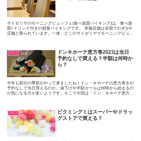
サイゼリヤのモーニングビュッフェ(食べ放題バイキング)は、食べ放
題+ドリンク付きの朝食バイキングです。 実施店舗は全国でわずか4
店舗と限られています。一体、どこのサイゼリヤでモーニングビュッ
フェをやっているのか気になりますね！そこで今回は、...
ドンキホーテ恵方巻2023は当日
グルメ
予約なしで買える？半額は何時か
ら？
今年も節分の季節がやって来ましたね！ドン・キホーテの恵方巻きが
予約なしで当日買えるのか、値下げや半額セールは何時から始まるの
か気になる方が多いようです。そこで今回は「ドン・キホーテ恵方巻
2023」は予約なしで当日買える？半額セールは何時から...
ピクミングミはスーパーやドラッ
グルメ
グストアで買える？