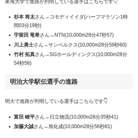
東海大学で進路が判明している選手はこちらです👇
杉本 将太
さん→コモディイイダ(ハーフマラソン1時
間03分19秒)
宇留田 竜希
さん→NTN(10,000m28分47秒57)
川上勇士
さん→サンベルクス(10,000m28分59秒60)
竹村 拓真
さん→SGホールディングス(10,000m28分
54秒56)
明治大学駅伝選手の進路
明大で進路が判明している選手はこちらです👇
富田 峻平
さん→日立物流(10,000m28分35秒41)
加藤大誠
さん→旭化成(10,000m28分56秒81)