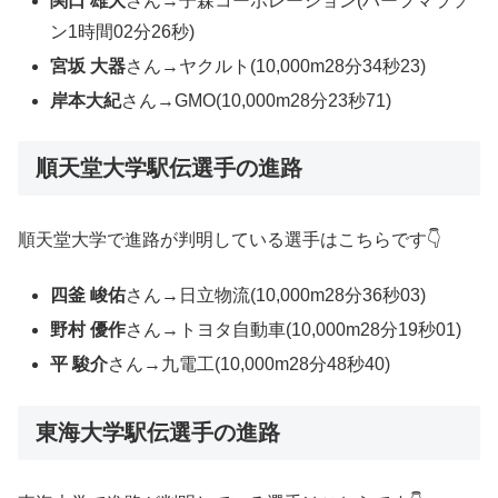
関口 雄大
さん→子森コーポレーション(ハーフマラソ
ン1時間02分26秒)
宮坂 大器
さん→ヤクルト(10,000m28分34秒23)
岸本大紀
さん→GMO(10,000m28分23秒71)
順天堂大学駅伝選手の進路
順天堂大学で進路が判明している選手はこちらです👇
四釜 峻佑
さん→日立物流(10,000m28分36秒03)
野村 優作
さん→トヨタ自動車(10,000m28分19秒01)
平 駿介
さん→九電工(10,000m28分48秒40)
東海大学駅伝選手の進路