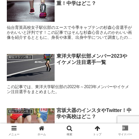
重！中学はどこ？
仙台育英高校女子駅伝部のエースで今季キャプテンの杉森心音選手が
かわいいと評判です！この記事ではそんな杉森心音さんのかわいい画
像を紹介するとともに、身長や体重、出身中学について調査したので
ご覧ください！
東洋大学駅伝部メンバー2023や
駅伝マラソン陸上
イケメン注目選手一覧
この記事では、東洋大学駅伝部の2022年～2023年メンバーやイケメ
ン注目選手をまとめました。
宮坂大器のインスタやTwitter！中
駅伝マラソン陸上
学や高校はどこ？
メニュー
ホーム
検索
トップ
サイドバー