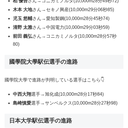
柏 優吾
さん→コニカミノルタ(10,000m28分49秒72)
木本 大地
さん→セキノ興産(10,000m29分06秒85)
児玉 悠輔
さん→愛知製鋼(10,000m28分45秒74)
清野 太雅
さん→中国電力(10,000m29分03秒59)
前田 義弘
さん→コニカミノルタ(10,000m28分57秒
80)
國學院大學駅伝選手の進路
國學院大學で進路が判明している選手はこちら👇
中西大翔
選手→旭化成(10,000m28分17秒84)
島崎慎愛
選手→サンベルクス(10,000m28分27秒98)
日本大学駅伝選手の進路