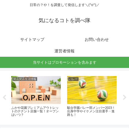
日常の？や！を調査して発信します＼(^o^)／
気になるコトを調べ隊
サイトマップ
お問い合わせ
運営者情報
当サイトはプロモーションを含みます
開店閉店生活情報
バレー
駅
ーの
ふかや花園プレミアムアウトレッ
駿台学園バレー部メンバー2023！
洛南
トのテナント店舗一覧！オープン
出身中学やイケメン注目選手・進
出
はいつ？
路も！
路