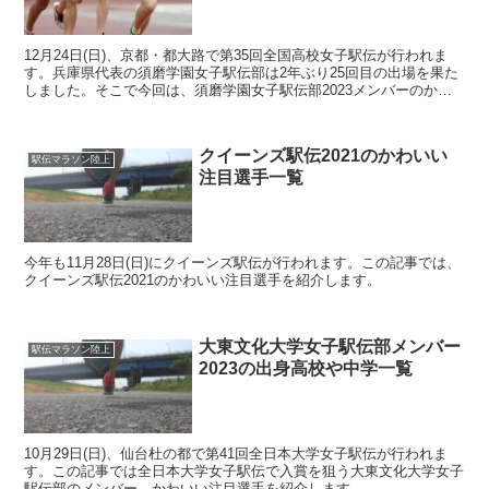
12月24日(日)、京都・都大路で第35回全国高校女子駅伝が行われま
す。兵庫県代表の須磨学園女子駅伝部は2年ぶり25回目の出場を果た
しました。そこで今回は、須磨学園女子駅伝部2023メンバーのかわ
いい注目選手、身長体重などプロフィール、出身...
クイーンズ駅伝2021のかわいい
駅伝マラソン陸上
注目選手一覧
今年も11月28日(日)にクイーンズ駅伝が行われます。この記事では、
クイーンズ駅伝2021のかわいい注目選手を紹介します。
大東文化大学女子駅伝部メンバー
駅伝マラソン陸上
2023の出身高校や中学一覧
10月29日(日)、仙台杜の都で第41回全日本大学女子駅伝が行われま
す。この記事では全日本大学女子駅伝で入賞を狙う大東文化大学女子
駅伝部のメンバー、かわいい注目選手を紹介します。