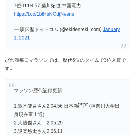
7位01:04:57 藤川拓也 中国電力
https://t.co/1bIHsNOdjN
#sns
— 駅伝歴ドットコム (@ekidenreki_com)
January
1, 2021
びわ湖毎日マラソンでは、歴代6位のタイムで3位入賞で
す⤵
マラソン歴代記録更新
1.鈴木健吾さん2:04.56 日本新🇯🇵 (神奈川大学出
身現在富士通)
2.大迫傑さん 2:05.29
3.設楽悠太さん2:06.11