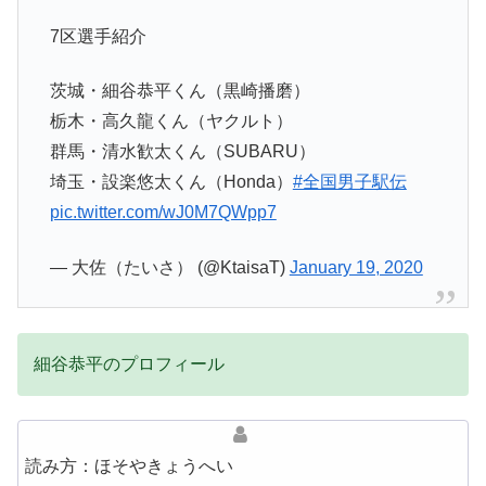
7区選手紹介
茨城・細谷恭平くん（黒崎播磨）
栃木・高久龍くん（ヤクルト）
群馬・清水歓太くん（SUBARU）
埼玉・設楽悠太くん（Honda）
#全国男子駅伝
pic.twitter.com/wJ0M7QWpp7
— 大佐（たいさ） (@KtaisaT)
January 19, 2020
細谷恭平のプロフィール
読み方：ほそやきょうへい