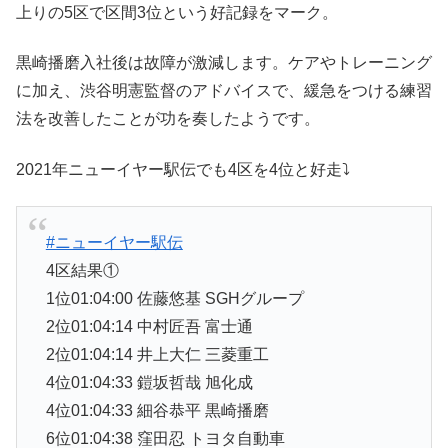
上りの5区で区間3位という好記録をマーク。
黒崎播磨入社後は故障が激減します。ケアやトレーニング
に加え、渋谷明憲監督のアドバイスで、緩急をつける練習
法を改善したことが功を奏したようです。
2021年ニューイヤー駅伝でも4区を4位と好走⤵
#ニューイヤー駅伝
4区結果①
1位01:04:00 佐藤悠基 SGHグループ
2位01:04:14 中村匠吾 富士通
2位01:04:14 井上大仁 三菱重工
4位01:04:33 鎧坂哲哉 旭化成
4位01:04:33 細谷恭平 黒崎播磨
6位01:04:38 窪田忍 トヨタ自動車