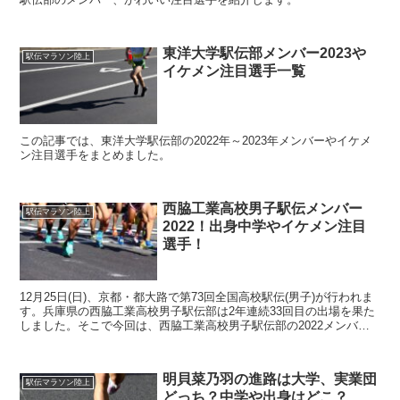
東洋大学駅伝部メンバー2023や
駅伝マラソン陸上
イケメン注目選手一覧
この記事では、東洋大学駅伝部の2022年～2023年メンバーやイケメ
ン注目選手をまとめました。
西脇工業高校男子駅伝メンバー
駅伝マラソン陸上
2022！出身中学やイケメン注目
選手！
12月25日(日)、京都・都大路で第73回全国高校駅伝(男子)が行われま
す。兵庫県の西脇工業高校男子駅伝部は2年連続33回目の出場を果た
しました。そこで今回は、西脇工業高校男子駅伝部の2022メンバー
やイケメン注目選手、進路についてまとめま...
明貝菜乃羽の進路は大学、実業団
駅伝マラソン陸上
どっち？中学や出身はどこ？