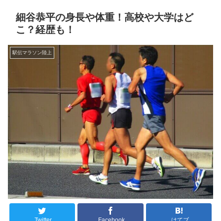
細谷恭平の身長や体重！高校や大学はど
こ？経歴も！
駅伝マラソン陸上
Twitter
Facebook
はてブ