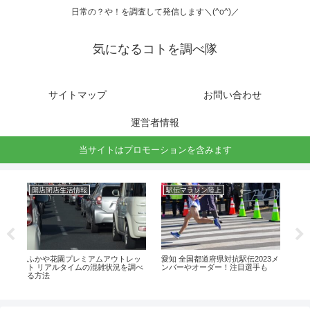
日常の？や！を調査して発信します＼(^o^)／
気になるコトを調べ隊
サイトマップ
お問い合わせ
運営者情報
当サイトはプロモーションを含みます
開店閉店生活情報
駅伝マラソン陸上
グ
3の
ふかや花園プレミアムアウトレッ
愛知 全国都道府県対抗駅伝2023メ
東
進
ト リアルタイムの混雑状況を調べ
ンバーやオーダー！注目選手も
覧
る方法