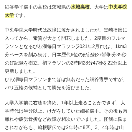
細谷恭平選手の高校は茨城県の
水城高校
、大学は
中央学院
大学
です。
中央学院大学時代は故障に泣かされましたが、黒崎播磨に
入ってから、素質が大きく開花しました。2度目のフルマ
ラソンとなるびわ湖毎日マラソン(2021年2月)では、1km3
分ペースを刻み続け、日本歴代6位の好記録2時間6分35秒
の好記録を樹立。初マラソンの2時間28分47秒を22分以上
更新しました。
びわ湖毎日マラソンまでほぼ無名だった細谷選手ですが、
パリ五輪の候補として脚光を浴びました。
大学入学前に右膝を痛め、1年以上走ることができず、大
学時代は半分以上、けがをしていた細谷選手。その後も肉
離れや疲労骨折など故障が相次いでいました。怪我に悩ま
されながらも、箱根駅伝では2年時に8区、3、4年時は山