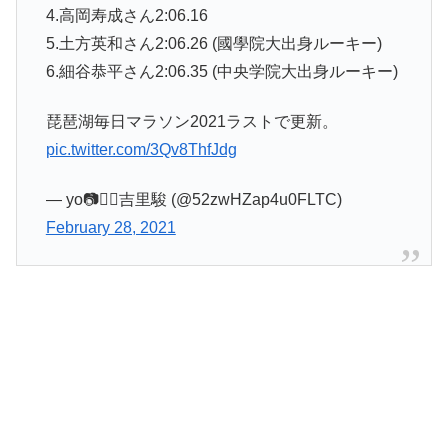
4.高岡寿成さん2:06.16
5.土方英和さん2:06.26 (國學院大出身ルーキー)
6.細谷恭平さん2:06.35 (中央学院大出身ルーキー)
琵琶湖毎日マラソン2021ラストで更新。
pic.twitter.com/3Qv8ThfJdg
— yo📷🏃‍♂️吉里駿 (@52zwHZap4u0FLTC)
February 28, 2021