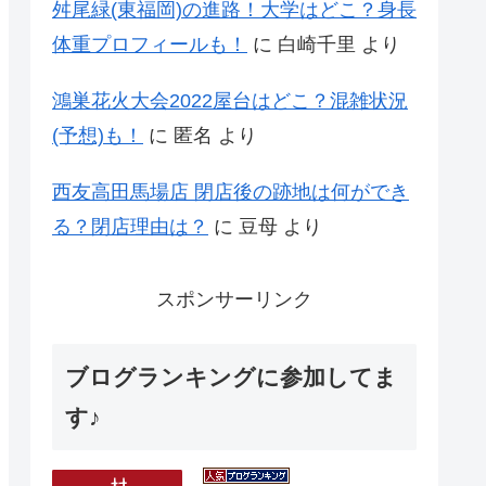
舛尾緑(東福岡)の進路！大学はどこ？身長
体重プロフィールも！
に
白崎千里
より
鴻巣花火大会2022屋台はどこ？混雑状況
(予想)も！
に
匿名
より
西友高田馬場店 閉店後の跡地は何ができ
る？閉店理由は？
に
豆母
より
スポンサーリンク
ブログランキングに参加してま
す♪