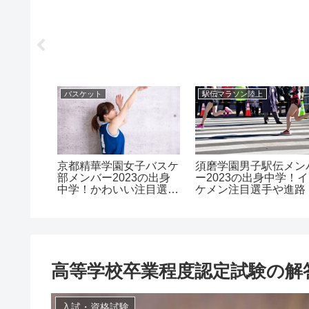
バスケット
駅伝マラソン陸上
京都精華学園女子バスケ
須磨学園男子駅伝メン
バーやオ
部メンバー2023の出身
ー2023の出身中学！イ
手も
中学！かわいい注目選手
ケメン注目選手や進路
や進路！
高等学校卒業程度認定試験の解
入試・資格試験