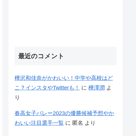
最近のコメント
樺沢和佳奈がかわいい！中学や高校はど
こ？インスタやTwitterも！
に
樺澤潤
よ
り
春高女子バレー2023の優勝候補予想やか
わいい注目選手一覧
に
匿名
より