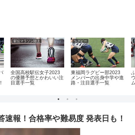
駅伝マラソン陸上
ラグビー
バ
全国高校駅伝女子2023
東福岡ラグビー部2023
の優勝予想とかわいい注
メンバーの出身中学や進
！
目選手一覧
路・注目選手一覧
答速報！合格率や難易度 発表日も！