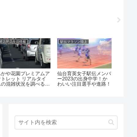
開店閉店生活情報
駅伝マラソン陸上
駅伝マラ
ふかや花園プレミアムア
仙台育英女子駅伝メンバ
仙台育
ウトレット リアルタイ
ー2023の出身中学！か
ー202
ムの混雑状況を調べる方
わいい注目選手や進路！
ケメン
法