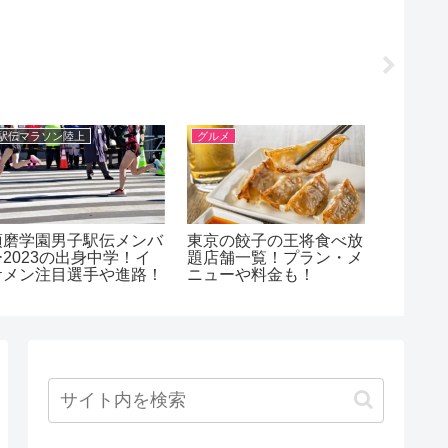
駅伝マラソン陸上
グルメ
駅伝マラ
須磨学園男子駅伝メンバ
東京の餃子の王将食べ放
八千代
ー2023の出身中学！イ
題店舗一覧！プラン・メ
バー20
ケメン注目選手や進路！
ニューや料金も！
イケメ
路！