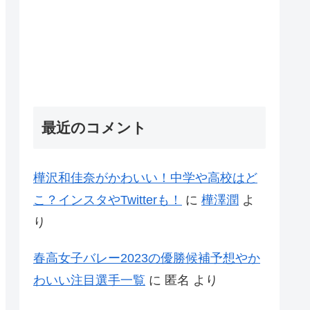
最近のコメント
樺沢和佳奈がかわいい！中学や高校はど
こ？インスタやTwitterも！
に
樺澤潤
よ
り
春高女子バレー2023の優勝候補予想やか
わいい注目選手一覧
に
匿名
より