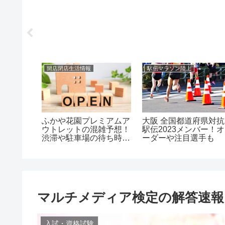
開店閉店生活情報
駅伝マラソン陸上
部メンバ
ふかや花園プレミアムア
大阪 全国都道府県対抗
中学やイ
ウトレットの混雑予想！
駅伝2023メンバー！オ
・進路
渋滞や駐車場の待ち時間
ーダーや注目選手も
は？
マルチメディア検定の解答速報
入試・資格試験