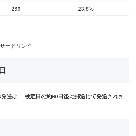
266
23.8%
サードリンク
日
の発送は、
検定日の約60日後に郵送にて発送
されま