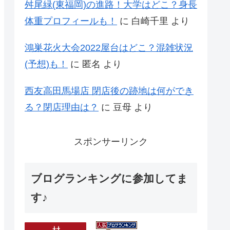
舛尾緑(東福岡)の進路！大学はどこ？身長
体重プロフィールも！
に
白崎千里
より
鴻巣花火大会2022屋台はどこ？混雑状況
(予想)も！
に
匿名
より
西友高田馬場店 閉店後の跡地は何ができ
る？閉店理由は？
に
豆母
より
スポンサーリンク
ブログランキングに参加してま
す♪