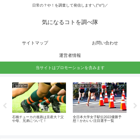
日常の？や！を調査して発信します＼(^o^)／
気になるコトを調べ隊
サイトマップ
お問い合わせ
運営者情報
当サイトはプロモーションを含みます
ラグビー
駅伝マラソン陸上
グ
ッ
石橋チューカの進路は京産大？父
全日本大学女子駅伝2022優勝予
埼
調べ
や母、兄弟について！
想！かわいい注目選手一覧
覧