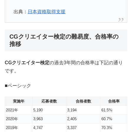
出典：
日本資格取得支援
CGクリエイター検定の難易度、合格率の
推移
CGクリエイター検定
の過去3年間の合格率は下記の通り
です。
■ベーシック
実施年
応募者数
合格者数
合格率
2021年
5,190
3,194
61.5%
2020年
3,963
2,405
60.7%
2019年
4,747
3,337
70.3%