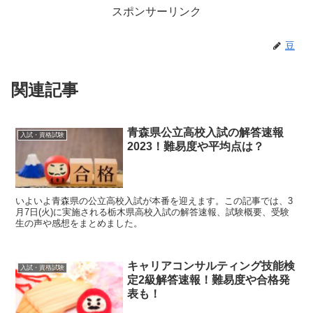
スポンサーリンク
豆
関連記事
青森県公立高校入試の解答速報
入試・資格試験
2023！難易度や平均点は？
いよいよ青森県の公立高校入試が本番を迎えます。この記事では、3
月7日(火)に実施される栃木県高校入試の解答速報、試験概要、受験
生の声や感想をまとめました。
キャリアコンサルティング技能検
入試・資格試験
定2級解答速報！難易度や合格発
表も！