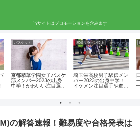
当サイトはプロモーションを含みます
バスケット
駅伝マラソン陸上
バ
京都精華学園女子バスケ
埼玉栄高校男子駅伝メン
部メンバー2023の出身
バー2023の出身中学！
！
中学！かわいい注目選手
イケメン注目選手や進
や進路！
路！
PM)の解答速報！難易度や合格発表は