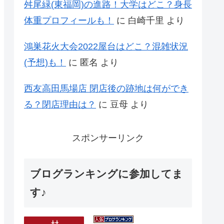
舛尾緑(東福岡)の進路！大学はどこ？身長
体重プロフィールも！
に
白崎千里
より
鴻巣花火大会2022屋台はどこ？混雑状況
(予想)も！
に
匿名
より
西友高田馬場店 閉店後の跡地は何ができ
る？閉店理由は？
に
豆母
より
スポンサーリンク
ブログランキングに参加してま
す♪