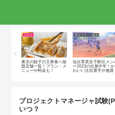
グルメ
駅伝マラソン陸上
伝メンバ
東京の餃子の王将食べ放
仙台育英女子駅伝メン
中学！イ
題店舗一覧！プラン・メ
ー2023の出身中学！か
や進路！
ニューや料金も！
わいい注目選手や進路
プロジェクトマネージャ試験(
いつ？