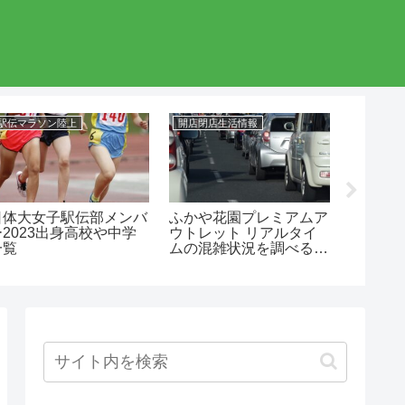
駅伝マラソン陸上
開店閉店生活情報
駅伝マラ
日体大女子駅伝部メンバ
ふかや花園プレミアムア
折田壮
ー2023出身高校や中学
ウトレット リアルタイ
中学や
一覧
ムの混雑状況を調べる方
法