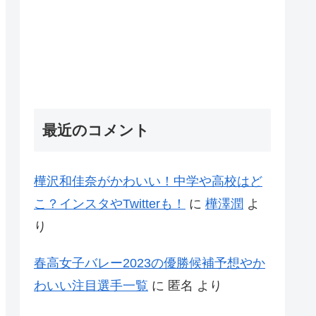
最近のコメント
樺沢和佳奈がかわいい！中学や高校はど
こ？インスタやTwitterも！
に
樺澤潤
よ
り
春高女子バレー2023の優勝候補予想やか
わいい注目選手一覧
に
匿名
より