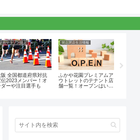
駅伝マラソン陸上
開店閉店生活情報
駅伝マラ
大阪 全国都道府県対抗
ふかや花園プレミアムア
日体大
駅伝2023メンバー！オ
ウトレットのテナント店
ー202
ーダーや注目選手も
舗一覧！オープンはい
一覧
つ？