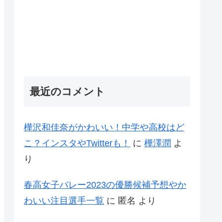
最近のコメント
樺沢和佳奈がかわいい！中学や高校はど
こ？インスタやTwitterも！
に
樺澤潤
よ
り
春高女子バレー2023の優勝候補予想やか
わいい注目選手一覧
に
匿名
より