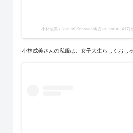
小林成美 / Narumi Kobayashi(@ko_naruu_
小林成美さんの私服は、女子大生らしくおしゃ