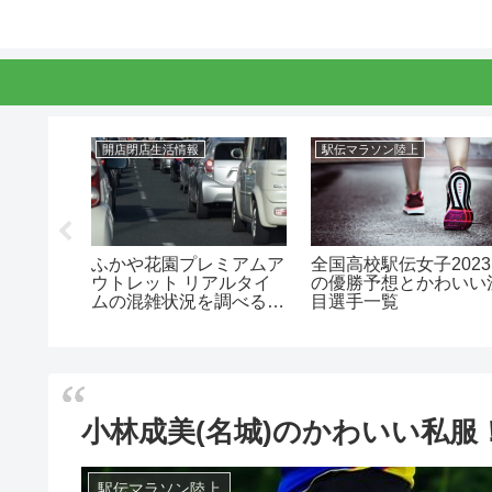
開店閉店生活情報
駅伝マラソン陸上
駅伝メン
ふかや花園プレミアムア
全国高校駅伝女子2023
身中学！
ウトレット リアルタイ
の優勝予想とかわいい
手や進
ムの混雑状況を調べる方
目選手一覧
法
小林成美(名城)のかわいい私
駅伝マラソン陸上