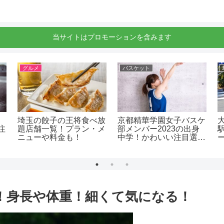
当サイトはプロモーションを含みます
グルメ
バスケット
埼玉の餃子の王将食べ放
京都精華学園女子バスケ
注
題店舗一覧！プラン・メ
部メンバー2023の出身
ニューや料金も！
中学！かわいい注目選手
や進路！
服！身長や体重！細くて気になる！