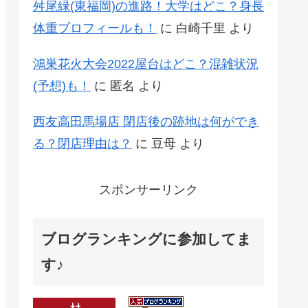
舛尾緑(東福岡)の進路！大学はどこ？身長
体重プロフィールも！
に
白崎千里
より
鴻巣花火大会2022屋台はどこ？混雑状況
(予想)も！
に
匿名
より
西友高田馬場店 閉店後の跡地は何ができ
る？閉店理由は？
に
豆母
より
スポンサーリンク
ブログランキングに参加してま
す♪