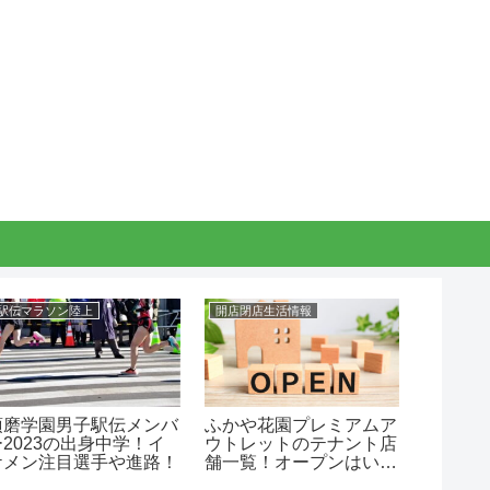
駅伝マラソン陸上
開店閉店生活情報
バスケッ
須磨学園男子駅伝メンバ
ふかや花園プレミアムア
京都精
ー2023の出身中学！イ
ウトレットのテナント店
部メンバ
ケメン注目選手や進路！
舗一覧！オープンはい
中学！
つ？
や進路