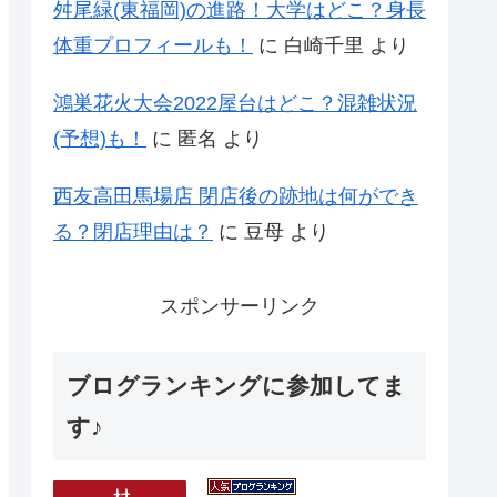
舛尾緑(東福岡)の進路！大学はどこ？身長
体重プロフィールも！
に
白崎千里
より
鴻巣花火大会2022屋台はどこ？混雑状況
(予想)も！
に
匿名
より
西友高田馬場店 閉店後の跡地は何ができ
る？閉店理由は？
に
豆母
より
スポンサーリンク
ブログランキングに参加してま
す♪