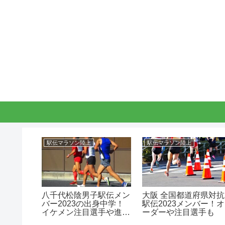
駅伝マラソン陸上
駅伝マラソン陸上
将食べ放
八千代松陰男子駅伝メン
大阪 全国都道府県対抗
ラン・メ
バー2023の出身中学！
駅伝2023メンバー！オ
！
イケメン注目選手や進
ーダーや注目選手も
路！