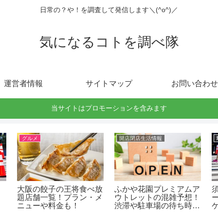
日常の？や！を調査して発信します＼(^o^)／
気になるコトを調べ隊
運営者情報
サイトマップ
お問い合わせ
当サイトはプロモーションを含みます
グルメ
開店閉店生活情報
大阪の餃子の王将食べ放
ふかや花園プレミアムア
題店舗一覧！プラン・メ
ウトレットの混雑予想！
ニューや料金も！
渋滞や駐車場の待ち時間
は？