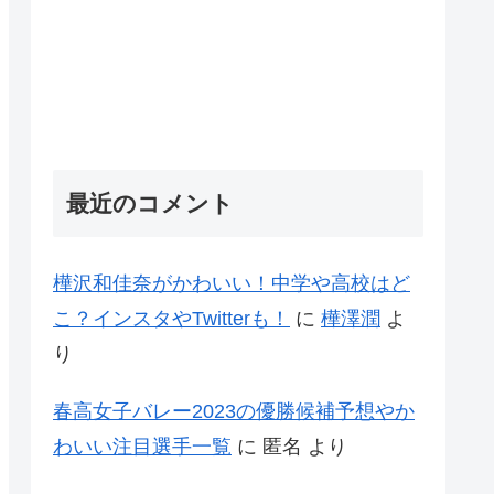
最近のコメント
樺沢和佳奈がかわいい！中学や高校はど
こ？インスタやTwitterも！
に
樺澤潤
よ
り
春高女子バレー2023の優勝候補予想やか
わいい注目選手一覧
に
匿名
より