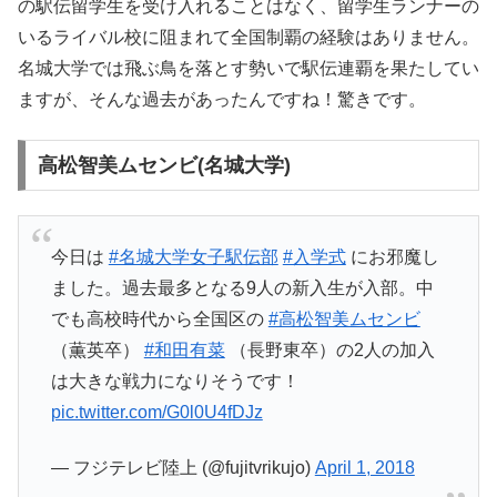
の駅伝留学生を受け入れることはなく、留学生ランナーの
いるライバル校に阻まれて全国制覇の経験はありません。
名城大学では飛ぶ鳥を落とす勢いで駅伝連覇を果たしてい
ますが、そんな過去があったんですね！驚きです。
高松智美ムセンビ(名城大学)
今日は
#名城大学女子駅伝部
#入学式
にお邪魔し
ました。過去最多となる9人の新入生が入部。中
でも高校時代から全国区の
#高松智美ムセンビ
（薫英卒）
#和田有菜
（長野東卒）の2人の加入
は大きな戦力になりそうです！
pic.twitter.com/G0l0U4fDJz
— フジテレビ陸上 (@fujitvrikujo)
April 1, 2018