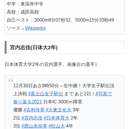
中学：東深井中学
高校：成田高校
自己ベスト：3000m9分07秒32、5000m15分33秒49
ソース→
Wikipedia
宮内志佳(日体大2年)
日本体育大学2年の宮内選手。画像左の選手⤵
12月30日あさ9時50分～生中継！大学女子駅伝頂
上決戦
#富士山女子駅伝
まで あと2日！
#写真で
振り返る2021
日本IC 3000ｍ障害
優勝
#吉村玲美
#大東文化大
3年
2位
#宮内志佳
#日本体育大
2年
3位
#西山未奈美
#松山大
4年