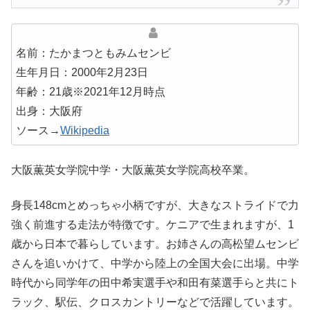
名前：たかまつともみムセンビ
生年月日：2000年2月23日
年齢：21歳※2021年12月時点
出身：大阪府
ソース→
Wikipedia
大阪薫英女学院中学・大阪薫英女学院高校卒業。
身長148cmとめっちゃ小柄ですが、大きなストライドで力
強く前進する走法が特徴です。ケニアで生まれますが、1
歳から日本で暮らしています。お姉さんの高松望ムセンビ
さんを追いかけて、中学から陸上の全国大会に出場。中学
時代から同学年の田中希実選手や和田有菜選手らと共にト
ラック、駅伝、クロスカントリーなどで活躍しています。