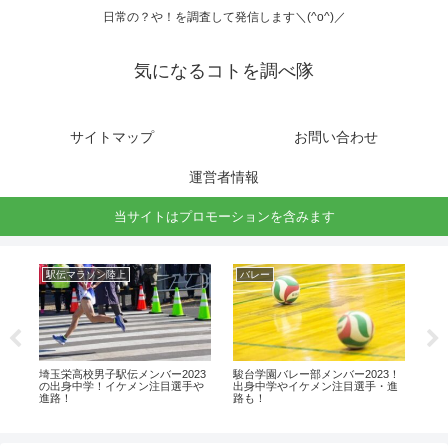
日常の？や！を調査して発信します＼(^o^)／
気になるコトを調べ隊
サイトマップ
お問い合わせ
運営者情報
当サイトはプロモーションを含みます
駅伝マラソン陸上
バレー
駅
父
埼玉栄高校男子駅伝メンバー2023
駿台学園バレー部メンバー2023！
大阪
の出身中学！イケメン注目選手や
出身中学やイケメン注目選手・進
ン
進路！
路も！