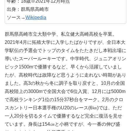
年齢：18歳※2021年12月時点
出身：群馬県高崎市
ソース→
Wikipedia
群馬県高崎市立大類中学、私立健大高崎高校を卒業。
2021年4月に拓殖大学に入学したばかりですが、全日本大
学駅伝の予選会でトップのタイムをたたきだし本戦出場に
導いたスーパールーキーです。中学時代、ジュニアオリン
ピック1500mで優勝するなど、早くから活躍していまし
たが、高校時代は故障など思うように走れない時期があり
ました。高3の秋から冬に調子を取り戻すと、10月の全国
高校陸上の3000mで全国大会で6位入賞、12月には5000m
で高校ランキング1位の15分37秒台をマーク。2月のクロ
スカントリー日本選手権のU20のレース(6㎞)では、ただ
一人20分を切るタイムで優勝するなど完全に復活を見せ
ています。身長は154㎝と小柄ですが、今一番の伸び盛