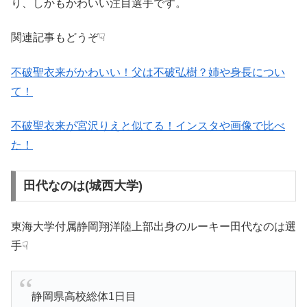
り、しかもかわいい注目選手です。
関連記事もどうぞ☟
不破聖衣来がかわいい！父は不破弘樹？姉や身長につい
て！
不破聖衣来が宮沢りえと似てる！インスタや画像で比べ
た！
田代なのは(城西大学)
東海大学付属静岡翔洋陸上部出身のルーキー田代なのは選
手☟
静岡県高校総体1日目