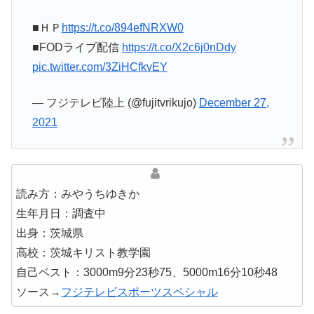
■ＨＰ
https://t.co/894efNRXW0
■FODライブ配信
https://t.co/X2c6j0nDdy
pic.twitter.com/3ZiHCfkvEY
— フジテレビ陸上 (@fujitvrikujo)
December 27,
2021
読み方：みやうちゆきか
生年月日：調査中
出身：茨城県
高校：茨城キリスト教学園
自己ベスト：3000m9分23秒75、5000m16分10秒48
ソース→
フジテレビスポーツスペシャル