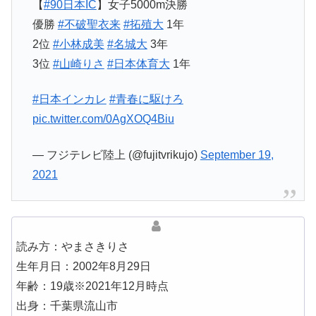
【
#90日本IC
】女子5000m決勝
優勝
#不破聖衣来
#拓殖大
1年
2位
#小林成美
#名城大
3年
3位
#山崎りさ
#日本体育大
1年
#日本インカレ
#青春に駆けろ
pic.twitter.com/0AgXOQ4Biu
— フジテレビ陸上 (@fujitvrikujo)
September 19,
2021
読み方：やまさきりさ
生年月日：2002年8月29日
年齢：19歳※2021年12月時点
出身：千葉県流山市