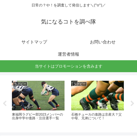
日常の？や！を調査して発信します＼(^o^)／
気になるコトを調べ隊
サイトマップ
お問い合わせ
運営者情報
当サイトはプロモーションを含みます
ラグビー
ラグビー
開
予
東福岡ラグビー部2023メンバーの
石橋チューカの進路は京産大？父
ふ
出身中学や進路・注目選手一覧
や母、兄弟について！
ト
は