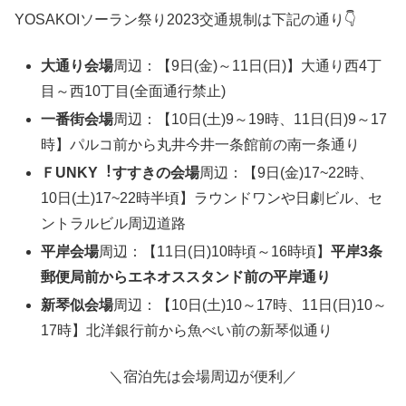
YOSAKOIソーラン祭り2023交通規制は下記の通り👇
大通り会場
周辺：【9日(金)～11日(日)】大通り西4丁
目～西10丁目(全面通行禁止)
一番街会場
周辺：【10日(土)9～19時、11日(日)9～17
時】パルコ前から丸井今井一条館前の南一条通り
ＦUNKY︕すすきの会場
周辺：【9日(金)17~22時、
10日(土)17~22時半頃】ラウンドワンや日劇ビル、セ
ントラルビル周辺道路
平岸会場
周辺：【11日(日)10時頃～16時頃】
平岸3条
郵便局前からエネオススタンド前の平岸通り
新琴似会場
周辺：【10日(土)10～17時、11日(日)10～
17時】北洋銀行前から魚べい前の新琴似通り
＼宿泊先は会場周辺が便利／