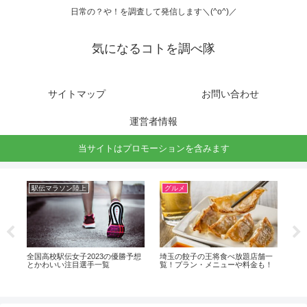
日常の？や！を調査して発信します＼(^o^)／
気になるコトを調べ隊
サイトマップ
お問い合わせ
運営者情報
当サイトはプロモーションを含みます
駅伝マラソン陸上
グルメ
開
出
全国高校駅伝女子2023の優勝予想
埼玉の餃子の王将食べ放題店舗一
ふ
とかわいい注目選手一覧
覧！プラン・メニューや料金も！
ト
は