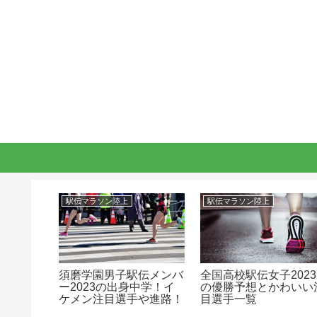
駅伝マラソン陸上
駅伝マラソン陸上
駅伝
須磨学園男子駅伝メンバ
全国高校駅伝女子2023
！かわい
ー2023の出身中学！イ
の優勝予想とかわいい
ケメン注目選手や進路！
目選手一覧