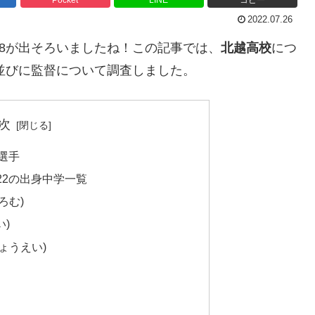
2022.07.26
8が出そろいましたね！この記事では、
北越高校
につ
、並びに監督について調査しました。
次
選手
22の出身中学一覧
ろむ)
い)
ょうえい)