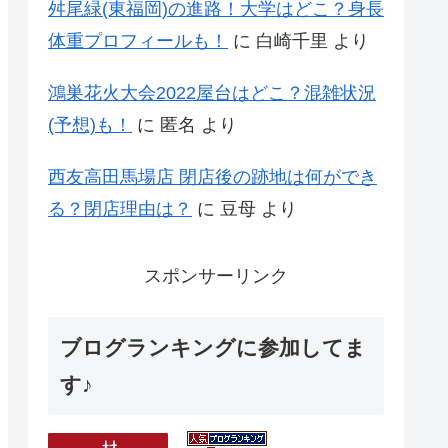
舛尾緑(東福岡)の進路！大学はどこ？身長
体重プロフィールも！
に
白崎千里
より
鴻巣花火大会2022屋台はどこ？混雑状況
(予想)も！
に
匿名
より
西友高田馬場店 閉店後の跡地は何ができ
る？閉店理由は？
に
豆母
より
スポンサーリンク
ブログランキングに参加してま
す♪