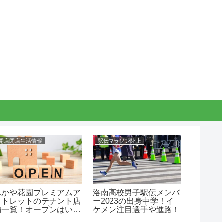
開店閉店生活情報
駅伝マラソン陸上
駅伝マラ
ふかや花園プレミアムア
洛南高校男子駅伝メンバ
折田壮
ウトレットのテナント店
ー2023の出身中学！イ
中学や
舗一覧！オープンはい
ケメン注目選手や進路！
つ？