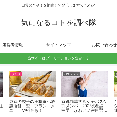
日常の？や！を調査して発信します＼(^o^)／
気になるコトを調べ隊
運営者情報
サイトマップ
お問い合わせ
当サイトはプロモーションを含みます
グルメ
バスケット
東京の餃子の王将食べ放
京都精華学園女子バスケ
注
題店舗一覧！プラン・メ
部メンバー2023の出身
ニューや料金も！
中学！かわいい注目選手
や進路！