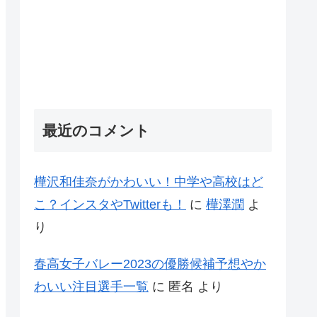
最近のコメント
樺沢和佳奈がかわいい！中学や高校はど
こ？インスタやTwitterも！
に
樺澤潤
よ
り
春高女子バレー2023の優勝候補予想やか
わいい注目選手一覧
に
匿名
より