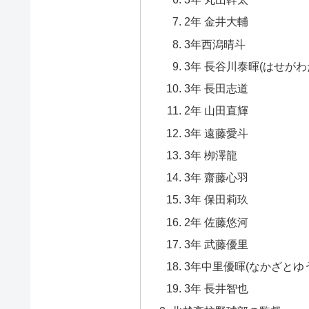
2年 金井大輔
3年西潟晴斗
3年 長谷川泰暉(はせがわ
3年 長田志道
2年 山田直輝
3年 遠藤愛斗
3年 栁澤龍
3年 齋藤心羽
3年 保田莉玖
2年 佐藤悠河
3年 武藤優里
3年中里優暉(なかざとゆ
3年 長井智也