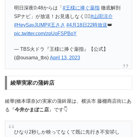
明日深夜0:48からは「
#王様に捧ぐ薬指
徹底解剖
SPナビ」が放送！お見逃しなく❤️‍🔥
#山田涼介
#HeySayJUMP
#王ささ
#4月18日22時放送
👑
pic.twitter.com/zpUoFSPBoY
— TBS火ドラ『王様に捧ぐ薬指』【公式】
(@ousama_tbs)
April 13, 2023
綾華実家の蒲鉾店
綾華(橋本環奈)の実家の蒲鉾屋は、横浜市 藤棚商店街にあ
る『
今井かまぼこ店
』です👇
ひなり2秒しか映ってなくて既に先行き不安🤣し