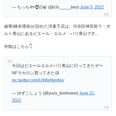
— ちっち🐟🧔🏻🍃 (@chi_____boo)
June 5, 2022
綾華(橋本環奈)が訪れた洋菓子店は、渋谷区神宮前ラ・ポ
ルト青山にあるピエール・エルメ・パリ青山です。
外観はこちら👇
今日はピエールエルメパリ青山に行ってきたぞ〜
NFマカロン買ってきた😘
pic.twitter.com/U9We9wsfwy
— ゆずこしょう (@yuzu_koshoww)
June 21,
2022