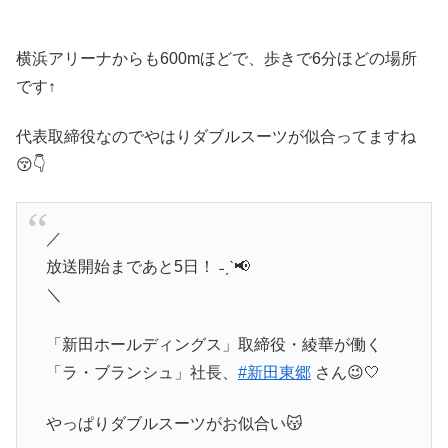
横浜アリーナからも600mほどで、歩きで6分ほどの場所
です↑
代表取締役なのでやはりダブルスーツが似合ってますね
😚👇
／
放送開始まであと5日！ ˗ˏˋ📢
＼
「新田ホールディングス」取締役・綾華が働く
「ラ・ブランシュ」社長、
#新田東郷
さん😉🤍
やっぱりダブルスーツがお似合い😽