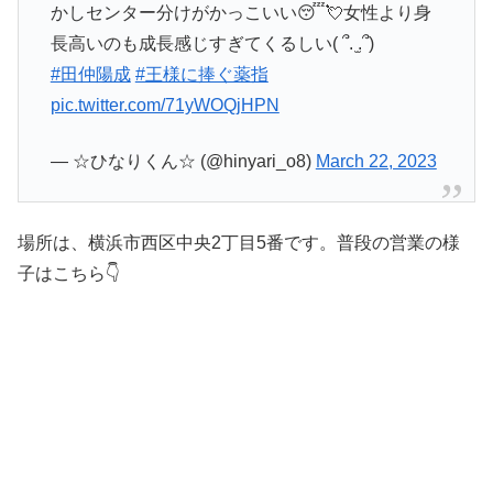
かしセンター分けがかっこいい😴💘女性より身
長高いのも成長感じすぎてくるしい( ՞. ̫.՞)
#田仲陽成
#王様に捧ぐ薬指
pic.twitter.com/71yWOQjHPN
— ☆ひなりくん☆ (@hinyari_o8)
March 22, 2023
場所は、横浜市西区中央2丁目5番です。普段の営業の様
子はこちら👇