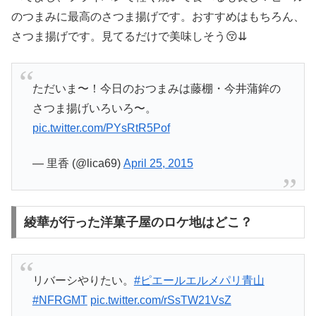
のつまみに最高のさつま揚げです。おすすめはもちろん、
さつま揚げです。見てるだけで美味しそう😚⇊
ただいま〜！今日のおつまみは藤棚・今井蒲鉾の
さつま揚げいろいろ〜。
pic.twitter.com/PYsRtR5Pof
— 里香 (@lica69)
April 25, 2015
綾華が行った洋菓子屋のロケ地はどこ？
リバーシやりたい。
#ピエールエルメパリ青山
#NFRGMT
pic.twitter.com/rSsTW21VsZ