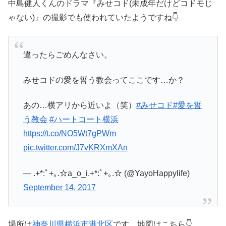
中島健人くんのドラマ『みせコド(未成年だけどコドモじ
ゃない)』の撮影でも使われていたようですね👇
違ったらごめんなさい。
みせコドの愛を誓う教会ってここです…か？
あの…横アリから近いよ（笑）
#みせコド
#愛を誓
う教会
#ハートコート横浜
https://t.co/NO5Wt7gPWm
pic.twitter.com/J7vKRXmXAn
— .+*:ﾟ+｡.☆a_o_i.+*:ﾟ+｡.☆ (@YayoHappylife)
September 14, 2017
場所は
神奈川県横浜市港北区
です。地図はこちら👇