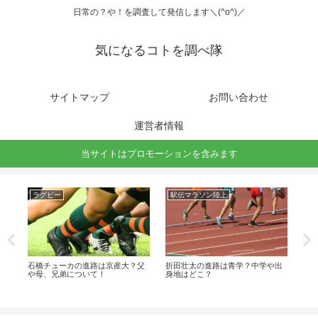
日常の？や！を調査して発信します＼(^o^)／
気になるコトを調べ隊
サイトマップ
お問い合わせ
運営者情報
当サイトはプロモーションを含みます
ラグビー
駅伝マラソン陸上
グ
予想
石橋チューカの進路は京産大？父
折田壮太の進路は青学？中学や出
大
や母、兄弟について！
身地はどこ？
覧