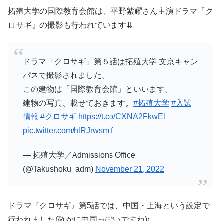
拓殖大学の国際教育会館は、平野紫耀さん主演ドラマ『ク
ロサギ』の撮影も行われています⇊
ドラマ「クロサギ」第５話は拓殖大学 文京キャン
パスで撮影されました。
この建物は「国際教育会館」といいます。
建物の写真、載せておきます。
#拓殖大学
#入試
情報
#クロサギ
https://t.co/CXNA2PkwEl
pic.twitter.com/hlRJrwsmif
— 拓殖大学／Admissions Office
(@Takushoku_adm)
November 21, 2022
ドラマ『クロサギ』第5話では、中国・上海という設定で
行われました(確かに中国っぽいですね)↑