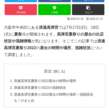
Pocket
LINE
コピー
2022.07.15
2022.07.14
大阪市中央区にある
浪速高津宮
では7月17日(日)、18日
(月)に
夏祭り
が開催されます。
高津宮
夏祭りの屋台の出店
状況や混雑情報
が気になります。そこでこの記事では
浪速
高津宮
夏祭り2022
の
屋台の時間や場所、混雑状況
につい
て調査しました。
目次
浪速高津宮夏祭り2022屋台の時間や場所
浪速高津宮夏祭り2022の混雑状況
浪速高津宮夏祭り2022屋台の時間や場所！混雑状況
も！のまとめ