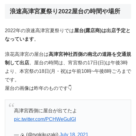
浪速高津宮夏祭り2022屋台の時間や場所
2022年の浪速高津宮夏祭りでは
屋台(露店商)は出店予定と
なっています
。
浪花高津宮の屋台は
高津宮神社西側の南北の道路を交通規
制して出店
。屋台の時間は、宵宮祭の17日(日)は午後3時
より、本宮祭の18日(月・祝)は午前10時~午後8時ごろまで
です。
屋台の画像は昨年のものです👇
高津宮西側に屋台が出てたよ
pic.twitter.com/PCHWeGuIGI
— 🍙 (@ryokikuzaki)
July 18, 2021