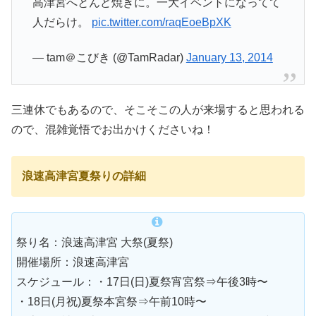
高津宮へとんど焼きに。一大イベントになってて
人だらけ。
pic.twitter.com/raqEoeBpXK
— tam＠こびき (@TamRadar)
January 13, 2014
三連休でもあるので、そこそこの人が来場すると思われる
ので、混雑覚悟でお出かけくださいね！
浪速高津宮夏祭りの詳細
祭り名：浪速高津宮 大祭(夏祭)
開催場所：浪速高津宮
スケジュール：・17日(日)夏祭宵宮祭⇒午後3時〜
・18日(月祝)夏祭本宮祭⇒午前10時〜