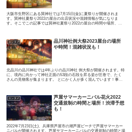
大阪市生野区にある巽神社では7月15日(金)に夏祭りが開催されま
す。巽神社夏祭り2022の屋台の出店状況や混雑情報が気になりま
す。そこでこの記事では巽神社夏祭り2022の屋台の時間や場所、混
雑状況について調査しました。
品川神社例大祭2023屋台の場所
エンタメ
や時間！混雑状況も！
北品川の品川神社では4年ぶりの品川神社 例大祭が開催されます。特
に、境内に向かって神社正面の53段の石段を昇る姿が圧巻で、たく
さんの見物客が集まります。 とにかく人が多く混んでいます！事前
に色々とチェックしてから出かけることをお勧めします♪...
芦屋サマーカーニバル花火2022
エンタメ
交通規制の時間と場所！渋滞予想
も！
2022年7月23日(土)、兵庫県芦屋市の潮芦屋ビーチで芦屋サマーカー
ニバルが開催されます。芦屋サマーカーニバルの交通規制の時間と場