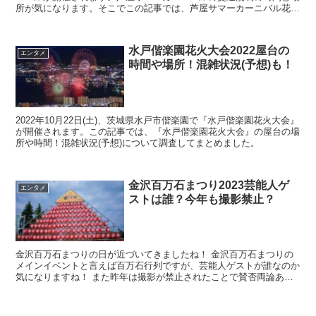
所が気になります。そこでこの記事では、芦屋サマーカーニバル花火
2022の交通規制の時間と場所、渋滞予想を調査...
水戸偕楽園花火大会2022屋台の
エンタメ
時間や場所！混雑状況(予想)も！
2022年10月22日(土)、茨城県水戸市偕楽園で『水戸偕楽園花火大会』
が開催されます。この記事では、『水戸偕楽園花火大会』の屋台の場
所や時間！混雑状況(予想)について調査してまとめました。
金沢百万石まつり2023芸能人ゲ
エンタメ
ストは誰？今年も撮影禁止？
金沢百万石まつりの日が近づいてきましたね！ 金沢百万石まつりの
メインイベントと言えば百万石行列ですが、芸能人ゲストが誰なのか
気になりますね！ また昨年は撮影が禁止されたことで賛否両論あ
り、注目を集めましたが、今年も撮影禁止なのか気になります...