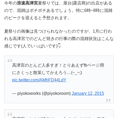
今年の
浪速高津宮
夏祭りでは、屋台(露店商)の出店がある
ので、混雑はボチボチあるでしょう。特に6時~8時に混雑
のピークを迎えると予想されます。
夏祭りの画像は見つけられなかったのですが、1月に行わ
れる高津宮でのどんど焼きの行事の際の混雑状況はこんな
感じです(人でいっぱいです)👇
高津宮のとんど人多すぎ！とりあえずfbページ用
にさくっと散策してかえろう…(~_~;)
pic.twitter.com/AMhFD44LdY
— piyokoworks (@piyokoroom)
January 12, 2015