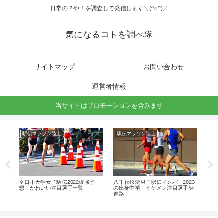
日常の？や！を調査して発信します＼(^o^)／
気になるコトを調べ隊
サイトマップ
お問い合わせ
運営者情報
当サイトはプロモーションを含みます
駅伝マラソン陸上
駅伝マラソン陸上
バ
3の
全日本大学女子駅伝2022優勝予
八千代松陰男子駅伝メンバー2023
駿台
進
想！かわいい注目選手一覧
の出身中学！イケメン注目選手や
出
進路！
路