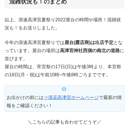
混雑状況も！のまとめ
以上、浪速高津宮夏祭り2022屋台の時間や場所！混雑状
況も！をお送りしました。
今年の浪速高津宮夏祭りでは
屋台(露店商)は出店予定
とな
っています。屋台の場所は
高津宮神社西側の南北の道路
に
並びます。
屋台の時間は、宵宮祭の17日(日)は午後3時より、本宮祭
の18日(月・祝)は午前10時~午後8時ごろまでです。
お出かけの前には
⇒浪花高津宮ホームページ
で最新の情
報をご確認ください！
＼こちらの記事も合わせてどうぞ／