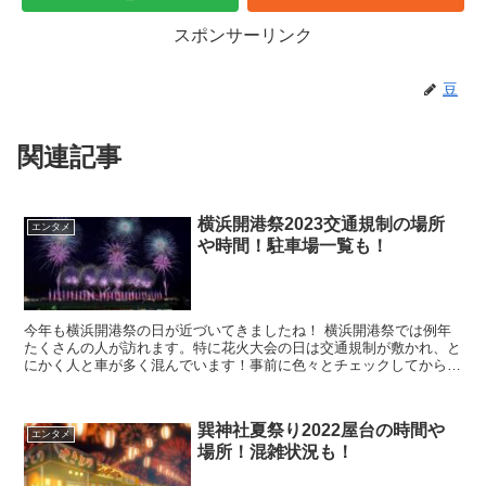
スポンサーリンク
豆
関連記事
横浜開港祭2023交通規制の場所
エンタメ
や時間！駐車場一覧も！
今年も横浜開港祭の日が近づいてきましたね！ 横浜開港祭では例年
たくさんの人が訪れます。特に花火大会の日は交通規制が敷かれ、と
にかく人と車が多く混んでいます！事前に色々とチェックしてから出
かけることをお勧めします♪ この記事では、昨年の傾向を...
巽神社夏祭り2022屋台の時間や
エンタメ
場所！混雑状況も！