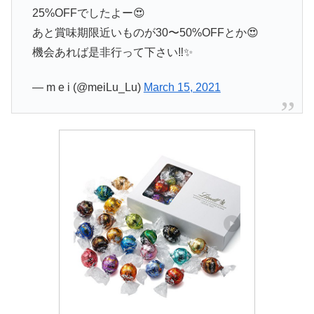
25%OFFでしたよー😍
あと賞味期限近いものが30〜50%OFFとか😍
機会あれば是非行って下さい‼️✨
— m e i (@meiLu_Lu)
March 15, 2021