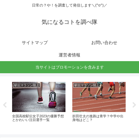
日常の？や！を調査して発信します＼(^o^)／
気になるコトを調べ隊
サイトマップ
お問い合わせ
運営者情報
当サイトはプロモーションを含みます
駅伝マラソン陸上
駅伝マラソン陸上
ラ
ッ
全国高校駅伝女子2023の優勝予想
折田壮太の進路は青学？中学や出
東福
ン
とかわいい注目選手一覧
身地はどこ？
出