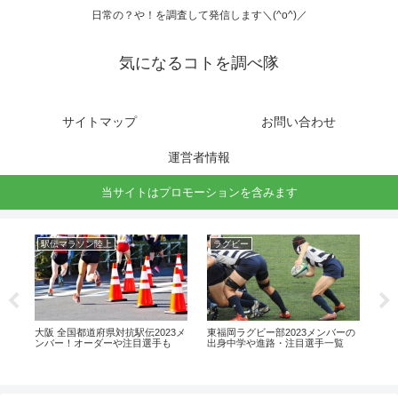
日常の？や！を調査して発信します＼(^o^)／
気になるコトを調べ隊
サイトマップ
お問い合わせ
運営者情報
当サイトはプロモーションを含みます
駅伝マラソン陸上
ラグビー
開
大阪 全国都道府県対抗駅伝2023メ
東福岡ラグビー部2023メンバーの
ふ
ンバー！オーダーや注目選手も
出身中学や進路・注目選手一覧
ト
は