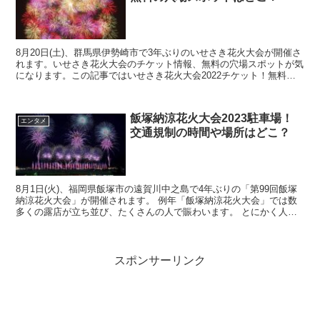
8月20日(土)、群馬県伊勢崎市で3年ぶりのいせさき花火大会が開催さ
れます。いせさき花火大会のチケット情報、無料の穴場スポットが気
になります。この記事ではいせさき花火大会2022チケット！無料の
穴場スポットについて調査してまとめました。
飯塚納涼花火大会2023駐車場！
エンタメ
交通規制の時間や場所はどこ？
8月1日(火)、福岡県飯塚市の遠賀川中之島で4年ぶりの「第99回飯塚
納涼花火大会」が開催されます。 例年「飯塚納涼花火大会」では数
多くの露店が立ち並び、たくさんの人で賑わいます。 とにかく人が
多いので、事前に色々とチェックしてから出かけるこ...
スポンサーリンク