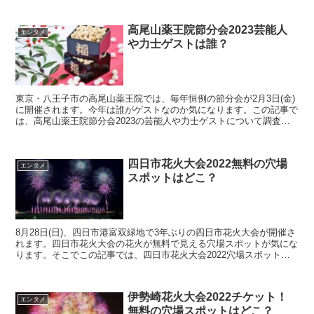
高尾山薬王院節分会2023芸能人
エンタメ
や力士ゲストは誰？
東京・八王子市の高尾山薬王院では、毎年恒例の節分会が2月3日(金)
に開催されます。今年は誰がゲストなのか気になります。この記事で
は、高尾山薬王院節分会2023の芸能人や力士ゲストについて調査し
ました。
四日市花火大会2022無料の穴場
エンタメ
スポットはどこ？
8月28日(日)、四日市港富双緑地で3年ぶりの四日市花火大会が開催さ
れます。四日市花火大会の花火が無料で見える穴場スポットが気にな
ります。そこでこの記事では、四日市花火大会2022穴場スポットに
ついて調査してまとめました。
伊勢崎花火大会2022チケット！
エンタメ
無料の穴場スポットはどこ？